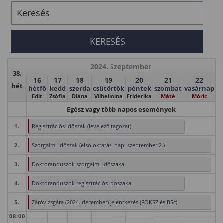
2024. Szeptember
38.
16
17
18
19
20
21
22
hét
hétfő
kedd
szerda
csütörtök
péntek
szombat
vasárnap
Edit
Zsófia
Diána
Vilhelmina
Friderika
Máté
Móric
Egész vagy több napos események
1.
Regisztrációs időszak (levelező tagozat)
2.
Szorgalmi időszak (első oktatási nap: szeptember 2.)
3.
Doktoranduszok szorgalmi időszaka
4.
Doktoranduszok regisztrációs időszaka
5.
Záróvizsgára (2024. december) jelentkezés (FOKSZ és BSc)
08:00