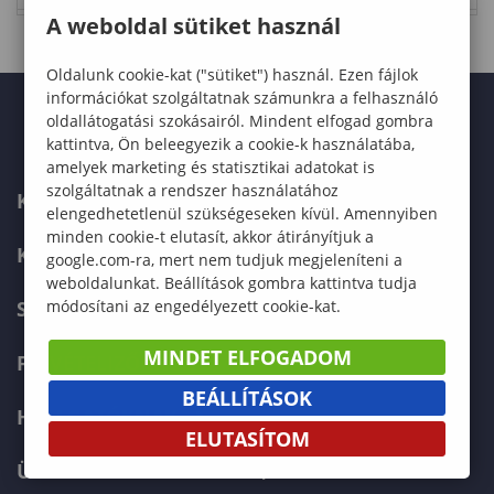
A weboldal sütiket használ
Oldalunk cookie-kat ("sütiket") használ. Ezen fájlok
információkat szolgáltatnak számunkra a felhasználó
oldallátogatási szokásairól. Mindent elfogad gombra
kattintva, Ön beleegyezik a cookie-k használatába,
amelyek marketing és statisztikai adatokat is
szolgáltatnak a rendszer használatához
KAPCSOLAT
elengedhetetlenül szükségeseken kívül. Amennyiben
minden cookie-t elutasít, akkor átirányítjuk a
KÉPZÉSKERESŐ
google.com-ra, mert nem tudjuk megjeleníteni a
weboldalunkat. Beállítások gombra kattintva tudja
módosítani az engedélyezett cookie-kat.
SZERVEZETI FELÉPÍTÉS
MINDET ELFOGADOM
FELVÉTELIZŐKNEK
BEÁLLÍTÁSOK
HALLGATÓKNAK
ELUTASÍTOM
ÜZLETI PARTNEREKNEK