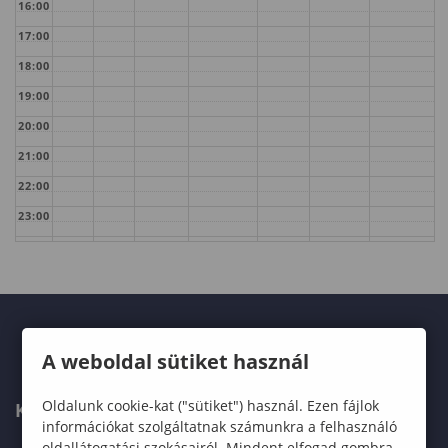
16:00
17:00
18:00
19:00
20:00
21:00
22:00
23:00
A weboldal sütiket használ
Oldalunk cookie-kat ("sütiket") használ. Ezen fájlok
KAPCSOLAT
információkat szolgáltatnak számunkra a felhasználó
oldallátogatási szokásairól. Mindent elfogad gombra