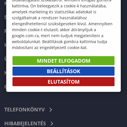
KÉPZÉSKERESŐ
kattintva, Ön beleegyezik a cookie-k használatába,
amelyek marketing és statisztikai adatokat is
SZERVEZETI FELÉPÍTÉS
szolgáltatnak a rendszer használatához
elengedhetetlenül szükségeseken kívül. Amennyiben
minden cookie-t elutasít, akkor átirányítjuk a
FELVÉTELIZŐKNEK
google.com-ra, mert nem tudjuk megjeleníteni a
weboldalunkat. Beállítások gombra kattintva tudja
HALLGATÓKNAK
módosítani az engedélyezett cookie-kat.
ÜZLETI PARTNEREKNEK
MINDET ELFOGADOM
BEÁLLÍTÁSOK
KARRIER
ELUTASÍTOM
GREEN UNIVERSITY
TELEFONKÖNYV
HIBABEJELENTÉS