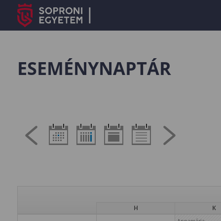
ESEMÉNYNAPTÁR
H
K
Annamária