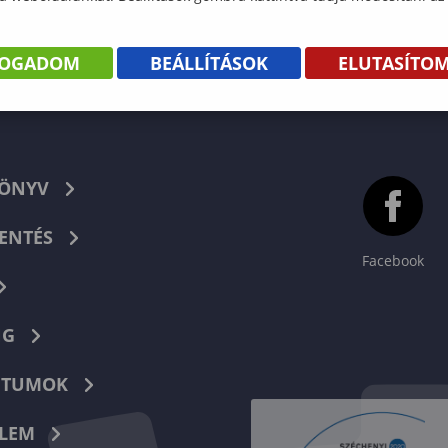
tárgyválasztás
tárgyválasztás
FOGADOM
BEÁLLÍTÁSOK
ELUTASÍTO
KÖNYV
ENTÉS
Facebook
NG
TUMOK
LEM