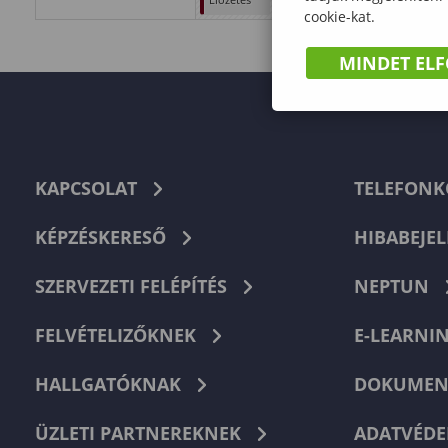
cookie-kat.
tárgyválasztás
tárgyválasztás
MINDET EL
KAPCSOLAT
TELEFON
KÉPZÉSKERESŐ
HIBABEJEL
SZERVEZETI FELÉPÍTÉS
NEPTUN
FELVÉTELIZŐKNEK
E-LEARNI
HALLGATÓKNAK
DOKUMEN
ÜZLETI PARTNEREKNEK
ADATVÉDE