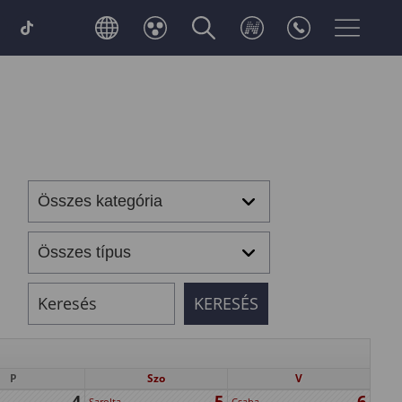
P
Szo
V
4
5
6
Sarolta
Csaba