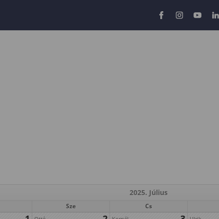
2025. Július
Sze
Cs
1
2
3
Ottó
Kornél
Ulrik