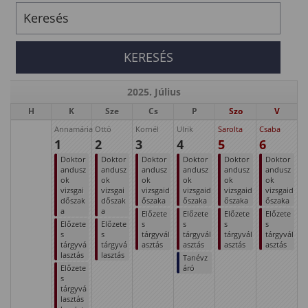
2025. Július
H
K
Sze
Cs
P
Szo
V
Annamária
Ottó
Kornél
Ulrik
Sarolta
Csaba
1
2
3
4
5
6
Doktor
Doktor
Doktor
Doktor
Doktor
Doktor
andusz
andusz
andusz
andusz
andusz
andusz
ok
ok
ok
ok
ok
ok
vizsgai
vizsgai
vizsgaid
vizsgaid
vizsgaid
vizsgaid
dőszak
dőszak
őszaka
őszaka
őszaka
őszaka
a
a
Előzete
Előzete
Előzete
Előzete
Előzete
Előzete
s
s
s
s
s
s
tárgyvál
tárgyvál
tárgyvál
tárgyvál
tárgyvá
tárgyvá
asztás
asztás
asztás
asztás
lasztás
lasztás
Tanévz
Előzete
áró
s
tárgyvá
lasztás