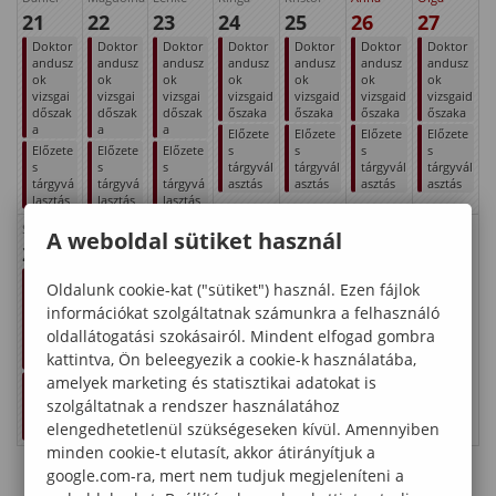
21
22
23
24
25
26
27
Doktor
Doktor
Doktor
Doktor
Doktor
Doktor
Doktor
andusz
andusz
andusz
andusz
andusz
andusz
andusz
ok
ok
ok
ok
ok
ok
ok
vizsgai
vizsgai
vizsgai
vizsgaid
vizsgaid
vizsgaid
vizsgaid
dőszak
dőszak
dőszak
őszaka
őszaka
őszaka
őszaka
a
a
a
Előzete
Előzete
Előzete
Előzete
Előzete
Előzete
Előzete
s
s
s
s
s
s
s
tárgyvál
tárgyvál
tárgyvál
tárgyvál
tárgyvá
tárgyvá
tárgyvá
asztás
asztás
asztás
asztás
lasztás
lasztás
lasztás
Szabolcs
Márta
Judit
Oszkár
A weboldal sütiket használ
28
29
30
31
Doktor
Doktor
Doktor
Doktor
Oldalunk cookie-kat ("sütiket") használ. Ezen fájlok
andusz
andusz
andusz
andusz
ok
információkat szolgáltatnak számunkra a felhasználó
ok
ok
ok
vizsgai
vizsgai
vizsgai
vizsgaid
oldallátogatási szokásairól. Mindent elfogad gombra
dőszak
dőszak
dőszak
őszaka
kattintva, Ön beleegyezik a cookie-k használatába,
a
a
a
Előzete
amelyek marketing és statisztikai adatokat is
Előzete
Előzete
Előzete
s
s
s
s
tárgyvál
szolgáltatnak a rendszer használatához
tárgyvá
tárgyvá
tárgyvá
asztás
elengedhetetlenül szükségeseken kívül. Amennyiben
lasztás
lasztás
lasztás
minden cookie-t elutasít, akkor átirányítjuk a
google.com-ra, mert nem tudjuk megjeleníteni a