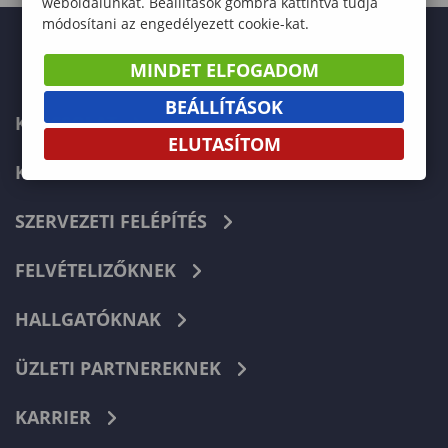
weboldalunkat. Beállítások gombra kattintva tudja
módosítani az engedélyezett cookie-kat.
MINDET ELFOGADOM
BEÁLLÍTÁSOK
KAPCSOLAT
ELUTASÍTOM
KÉPZÉSKERESŐ
SZERVEZETI FELÉPÍTÉS
FELVÉTELIZŐKNEK
HALLGATÓKNAK
ÜZLETI PARTNEREKNEK
KARRIER