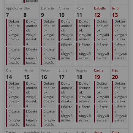
kezdete
Appolónia
Ellák
Lukrécia
Amália
Nóra
Izabella
Jenő
7
8
9
10
11
12
13
Doktor
Doktor
Doktor
Doktor
Doktor
Doktor
Doktor
andusz
andusz
andusz
andusz
andusz
andusz
andusz
ok
ok
ok
ok
ok
ok
ok
vizsgai
vizsgai
vizsgai
vizsgaid
vizsgaid
vizsgaid
vizsgaid
dőszak
dőszak
dőszak
őszaka
őszaka
őszaka
őszaka
a
a
a
Előzete
Előzete
Előzete
Előzete
Előzete
Előzete
Előzete
s
s
s
s
s
s
s
tárgyvál
tárgyvál
tárgyvál
tárgyvál
tárgyvá
tárgyvá
tárgyvá
asztás
asztás
asztás
asztás
lasztás
lasztás
lasztás
Őrs
Henrik
Valter
Endre
Frigyes
Emília
Illés
14
15
16
17
18
19
20
Doktor
Doktor
Doktor
Doktor
Doktor
Doktor
Doktor
andusz
andusz
andusz
andusz
andusz
andusz
andusz
ok
ok
ok
ok
ok
ok
ok
vizsgai
vizsgai
vizsgai
vizsgaid
vizsgaid
vizsgaid
vizsgaid
dőszak
dőszak
dőszak
őszaka
őszaka
őszaka
őszaka
a
a
a
Előzete
Előzete
Előzete
Előzete
Előzete
Előzete
Előzete
s
s
s
s
s
s
s
tárgyvál
tárgyvál
tárgyvál
tárgyvál
tárgyvá
tárgyvá
tárgyvá
asztás
asztás
asztás
asztás
lasztás
lasztás
lasztás
Dániel
Magdolna
Lenke
Kinga
Kristóf
Anna
Olga