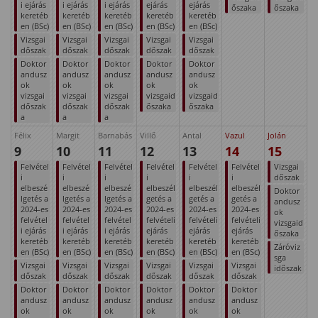
i ejárás
i ejárás
i ejárás
ejárás
ejárás
őszaka
őszaka
keretéb
keretéb
keretéb
keretéb
keretéb
en (BSc)
en (BSc)
en (BSc)
en (BSc)
en (BSc)
Vizsgai
Vizsgai
Vizsgai
Vizsgai
Vizsgai
dőszak
dőszak
dőszak
dőszak
dőszak
Doktor
Doktor
Doktor
Doktor
Doktor
andusz
andusz
andusz
andusz
andusz
ok
ok
ok
ok
ok
vizsgai
vizsgai
vizsgai
vizsgaid
vizsgaid
dőszak
dőszak
dőszak
őszaka
őszaka
a
a
a
Félix
Margit
Barnabás
Villő
Antal
Vazul
Jolán
9
10
11
12
13
14
15
Felvétel
Felvétel
Felvétel
Felvétel
Felvétel
Felvétel
Vizsgai
i
i
i
i
i
i
dőszak
elbeszé
elbeszé
elbeszé
elbeszél
elbeszél
elbeszél
Doktor
lgetés a
lgetés a
lgetés a
getés a
getés a
getés a
andusz
2024-es
2024-es
2024-es
2024-es
2024-es
2024-es
ok
felvétel
felvétel
felvétel
felvételi
felvételi
felvételi
vizsgaid
i ejárás
i ejárás
i ejárás
ejárás
ejárás
ejárás
őszaka
keretéb
keretéb
keretéb
keretéb
keretéb
keretéb
Záróviz
en (BSc)
en (BSc)
en (BSc)
en (BSc)
en (BSc)
en (BSc)
sga
Vizsgai
Vizsgai
Vizsgai
Vizsgai
Vizsgai
Vizsgai
időszak
dőszak
dőszak
dőszak
dőszak
dőszak
dőszak
Doktor
Doktor
Doktor
Doktor
Doktor
Doktor
andusz
andusz
andusz
andusz
andusz
andusz
ok
ok
ok
ok
ok
ok