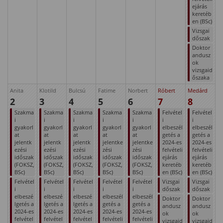
ejárás
keretéb
en (BSc)
Vizsgai
dőszak
Doktor
andusz
ok
vizsgaid
őszaka
Anita
Klotild
Bulcsú
Fatime
Norbert
Róbert
Medárd
2
3
4
5
6
7
8
Szakma
Szakma
Szakma
Szakma
Szakma
Felvétel
Felvétel
i
i
i
i
i
i
i
gyakorl
gyakorl
gyakorl
gyakorl
gyakorl
elbeszél
elbeszél
at
at
at
at
at
getés a
getés a
jelentk
jelentk
jelentk
jelentke
jelentke
2024-es
2024-es
ezési
ezési
ezési
zési
zési
felvételi
felvételi
időszak
időszak
időszak
időszak
időszak
ejárás
ejárás
(FOKSZ,
(FOKSZ,
(FOKSZ,
(FOKSZ,
(FOKSZ,
keretéb
keretéb
BSc)
BSc)
BSc)
BSc)
BSc)
en (BSc)
en (BSc)
Felvétel
Felvétel
Felvétel
Felvétel
Felvétel
Vizsgai
Vizsgai
i
i
i
i
i
dőszak
dőszak
elbeszé
elbeszé
elbeszé
elbeszél
elbeszél
Doktor
Doktor
lgetés a
lgetés a
lgetés a
getés a
getés a
andusz
andusz
2024-es
2024-es
2024-es
2024-es
2024-es
ok
ok
felvétel
felvétel
felvétel
felvételi
felvételi
vizsgaid
vizsgaid