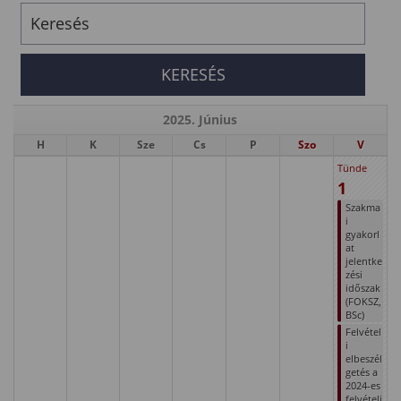
2025. Június
H
K
Sze
Cs
P
Szo
V
Tünde
1
Szakma
i
gyakorl
at
jelentke
zési
időszak
(FOKSZ,
BSc)
Felvétel
i
elbeszél
getés a
2024-es
felvételi