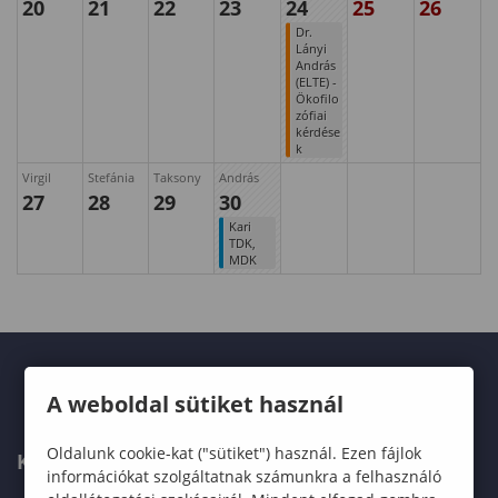
20
21
22
23
24
25
26
Dr.
Lányi
András
(ELTE) -
Ökofilo
zófiai
kérdése
k
Virgil
Stefánia
Taksony
András
27
28
29
30
Kari
TDK,
MDK
A weboldal sütiket használ
Oldalunk cookie-kat ("sütiket") használ. Ezen fájlok
KAPCSOLAT
információkat szolgáltatnak számunkra a felhasználó