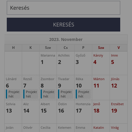
2023. November
H
K
Sze
Cs
P
Szo
V
Marianna
Achilles
Győző
Károly
Imre
1
2
3
4
5
Lénárd
Rezső
Zsombor
Tivadar
Réka
Márton
Jónás
6
7
8
9
10
11
12
Projekt
Projekt
Projekt
Projekt
Projekt
hét
hét
hét
hét
hét
Szilvia
Aliz
Albert
Ödön
Hortenzia
Jenő
Erzsébet
13
14
15
16
17
18
19
Jolán
Olivér
Cecília
Kelemen
Emma
Katalin
Virág