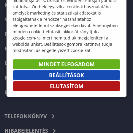
oldallátogatási szokásairól. Mindent elfogad gombra
KÉPZÉSKERESŐ
kattintva, Ön beleegyezik a cookie-k használatába,
amelyek marketing és statisztikai adatokat is
SZERVEZETI FELÉPÍTÉS
szolgáltatnak a rendszer használatához
elengedhetetlenül szükségeseken kívül. Amennyiben
minden cookie-t elutasít, akkor átirányítjuk a
FELVÉTELIZŐKNEK
google.com-ra, mert nem tudjuk megjeleníteni a
weboldalunkat. Beállítások gombra kattintva tudja
HALLGATÓKNAK
módosítani az engedélyezett cookie-kat.
ÜZLETI PARTNEREKNEK
MINDET ELFOGADOM
BEÁLLÍTÁSOK
KARRIER
ELUTASÍTOM
GREEN UNIVERSITY
TELEFONKÖNYV
HIBABEJELENTÉS