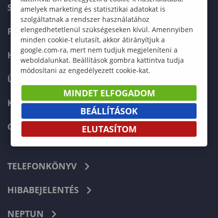
SZERVEZETI FELÉPÍTÉS
amelyek marketing és statisztikai adatokat is
szolgáltatnak a rendszer használatához
elengedhetetlenül szükségeseken kívül. Amennyiben
FELVÉTELIZŐKNEK
minden cookie-t elutasít, akkor átirányítjuk a
google.com-ra, mert nem tudjuk megjeleníteni a
HALLGATÓKNAK
weboldalunkat. Beállítások gombra kattintva tudja
módosítani az engedélyezett cookie-kat.
ÜZLETI PARTNEREKNEK
MINDET ELFOGADOM
KARRIER
BEÁLLÍTÁSOK
GREEN UNIVERSITY
ELUTASÍTOM
TELEFONKÖNYV
HIBABEJELENTÉS
NEPTUN