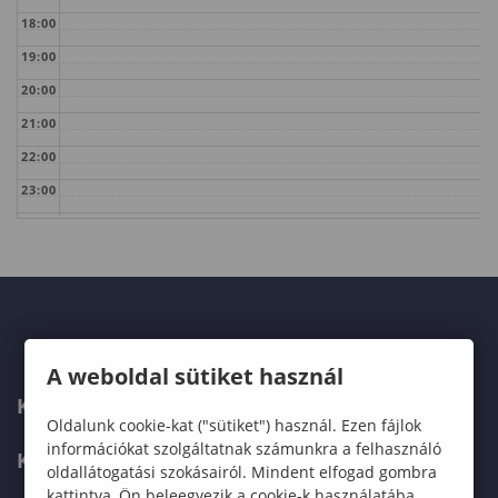
18:00
19:00
20:00
21:00
22:00
23:00
A weboldal sütiket használ
KAPCSOLAT
Oldalunk cookie-kat ("sütiket") használ. Ezen fájlok
információkat szolgáltatnak számunkra a felhasználó
KÉPZÉSKERESŐ
oldallátogatási szokásairól. Mindent elfogad gombra
kattintva, Ön beleegyezik a cookie-k használatába,