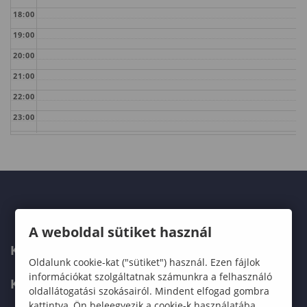
18:00
19:00
20:00
21:00
22:00
23:00
A weboldal sütiket használ
KAPCSOLAT
Oldalunk cookie-kat ("sütiket") használ. Ezen fájlok
információkat szolgáltatnak számunkra a felhasználó
KÉPZÉSKERESŐ
oldallátogatási szokásairól. Mindent elfogad gombra
kattintva, Ön beleegyezik a cookie-k használatába,