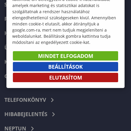
SZERVEZETI FELÉPÍTÉS
amelyek marketing és statisztikai adatokat is
szolgáltatnak a rendszer használatához
elengedhetetlenül szükségeseken kívül. Amennyiben
FELVÉTELIZŐKNEK
minden cookie-t elutasít, akkor átirányítjuk a
google.com-ra, mert nem tudjuk megjeleníteni a
HALLGATÓKNAK
weboldalunkat. Beállítások gombra kattintva tudja
módosítani az engedélyezett cookie-kat.
ÜZLETI PARTNEREKNEK
MINDET ELFOGADOM
KARRIER
BEÁLLÍTÁSOK
GREEN UNIVERSITY
ELUTASÍTOM
TELEFONKÖNYV
HIBABEJELENTÉS
NEPTUN