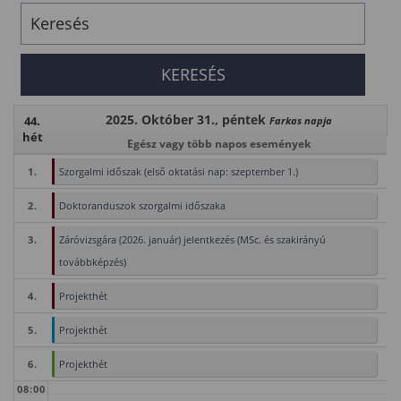
2025. Október 31., péntek
44.
Farkas napja
hét
Egész vagy több napos események
1.
Szorgalmi időszak (első oktatási nap: szeptember 1.)
2.
Doktoranduszok szorgalmi időszaka
3.
Záróvizsgára (2026. január) jelentkezés (MSc. és szakirányú
továbbképzés)
4.
Projekthét
5.
Projekthét
6.
Projekthét
08:00