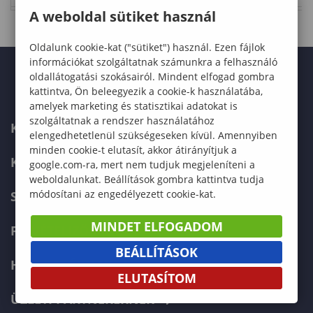
A weboldal sütiket használ
Oldalunk cookie-kat ("sütiket") használ. Ezen fájlok
információkat szolgáltatnak számunkra a felhasználó
oldallátogatási szokásairól. Mindent elfogad gombra
kattintva, Ön beleegyezik a cookie-k használatába,
amelyek marketing és statisztikai adatokat is
szolgáltatnak a rendszer használatához
KAPCSOLAT
elengedhetetlenül szükségeseken kívül. Amennyiben
minden cookie-t elutasít, akkor átirányítjuk a
KÉPZÉSKERESŐ
google.com-ra, mert nem tudjuk megjeleníteni a
weboldalunkat. Beállítások gombra kattintva tudja
módosítani az engedélyezett cookie-kat.
SZERVEZETI FELÉPÍTÉS
MINDET ELFOGADOM
FELVÉTELIZŐKNEK
BEÁLLÍTÁSOK
HALLGATÓKNAK
ELUTASÍTOM
ÜZLETI PARTNEREKNEK