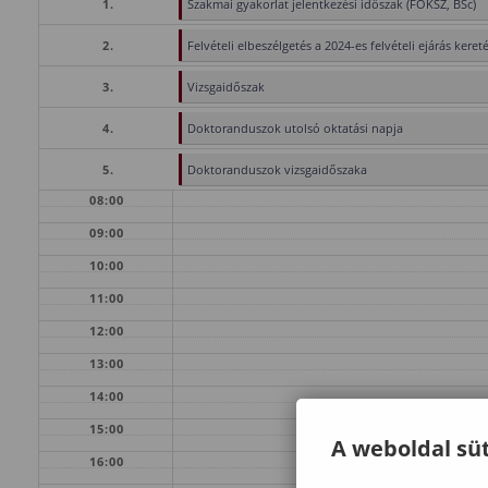
1.
Szakmai gyakorlat jelentkezési időszak (FOKSZ, BSc)
2.
Felvételi elbeszélgetés a 2024-es felvételi ejárás keret
3.
Vizsgaidőszak
4.
Doktoranduszok utolsó oktatási napja
5.
Doktoranduszok vizsgaidőszaka
08:00
09:00
10:00
11:00
12:00
13:00
14:00
15:00
A weboldal süt
16:00