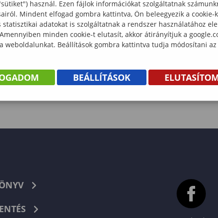
"sütiket") használ. Ezen fájlok információkat szolgáltatnak számunk
sairól. Mindent elfogad gombra kattintva, Ön beleegyezik a cookie-
statisztikai adatokat is szolgáltatnak a rendszer használatához el
 Amennyiben minden cookie-t elutasít, akkor átirányítjuk a google.
 a weboldalunkat. Beállítások gombra kattintva tudja módosítani az
FOGADOM
BEÁLLÍTÁSOK
ELUTASÍTO
KÖNYV
ENTÉS