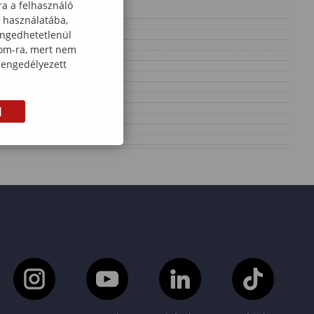
ra a felhasználó
k használatába,
engedhetetlenül
com-ra, mert nem
 engedélyezett
M