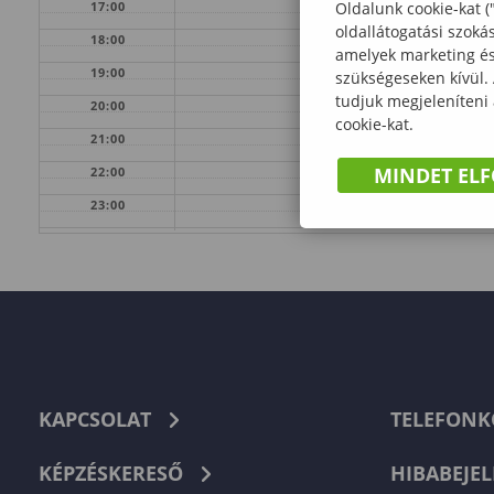
17:00
Oldalunk cookie-kat (
oldallátogatási szoká
18:00
amelyek marketing és 
19:00
szükségeseken kívül.
tudjuk megjeleníteni
20:00
cookie-kat.
21:00
MINDET EL
22:00
23:00
KAPCSOLAT
TELEFON
KÉPZÉSKERESŐ
HIBABEJEL