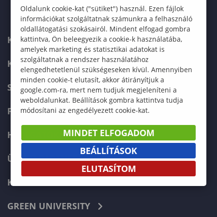
Oldalunk cookie-kat ("sütiket") használ. Ezen fájlok
információkat szolgáltatnak számunkra a felhasználó
oldallátogatási szokásairól. Mindent elfogad gombra
KAPCSOLAT
kattintva, Ön beleegyezik a cookie-k használatába,
amelyek marketing és statisztikai adatokat is
szolgáltatnak a rendszer használatához
KÉPZÉSKERESŐ
elengedhetetlenül szükségeseken kívül. Amennyiben
minden cookie-t elutasít, akkor átirányítjuk a
SZERVEZETI FELÉPÍTÉS
google.com-ra, mert nem tudjuk megjeleníteni a
weboldalunkat. Beállítások gombra kattintva tudja
FELVÉTELIZŐKNEK
módosítani az engedélyezett cookie-kat.
MINDET ELFOGADOM
HALLGATÓKNAK
BEÁLLÍTÁSOK
ÜZLETI PARTNEREKNEK
ELUTASÍTOM
KARRIER
GREEN UNIVERSITY