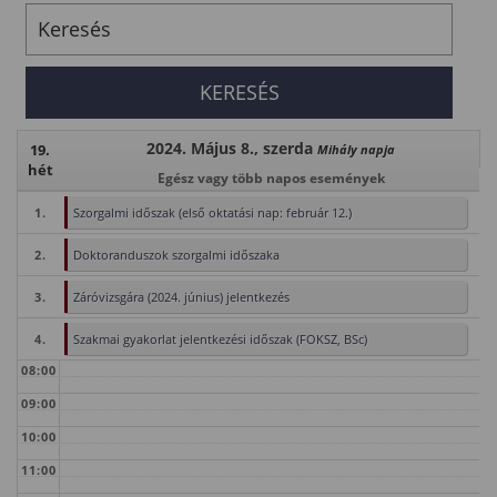
2024. Május 8., szerda
19.
Mihály napja
hét
Egész vagy több napos események
1.
Szorgalmi időszak (első oktatási nap: február 12.)
2.
Doktoranduszok szorgalmi időszaka
3.
Záróvizsgára (2024. június) jelentkezés
4.
Szakmai gyakorlat jelentkezési időszak (FOKSZ, BSc)
08:00
09:00
10:00
11:00