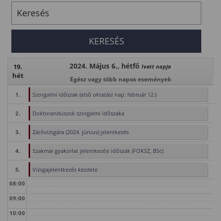
2024. Május 6., hétfő
19.
Ivett napja
hét
Egész vagy több napos események
1.
Szorgalmi időszak (első oktatási nap: február 12.)
2.
Doktoranduszok szorgalmi időszaka
3.
Záróvizsgára (2024. június) jelentkezés
4.
Szakmai gyakorlat jelentkezési időszak (FOKSZ, BSc)
5.
Vizsgajelentkezés kezdete
08:00
09:00
10:00