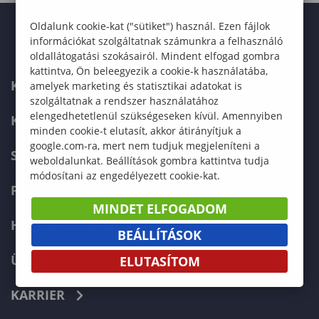
Oldalunk cookie-kat ("sütiket") használ. Ezen fájlok
információkat szolgáltatnak számunkra a felhasználó
oldallátogatási szokásairól. Mindent elfogad gombra
kattintva, Ön beleegyezik a cookie-k használatába,
KAPCSOLAT
amelyek marketing és statisztikai adatokat is
szolgáltatnak a rendszer használatához
elengedhetetlenül szükségeseken kívül. Amennyiben
KÉPZÉSKERESŐ
minden cookie-t elutasít, akkor átirányítjuk a
google.com-ra, mert nem tudjuk megjeleníteni a
SZERVEZETI FELÉPÍTÉS
weboldalunkat. Beállítások gombra kattintva tudja
módosítani az engedélyezett cookie-kat.
FELVÉTELIZŐKNEK
MINDET ELFOGADOM
HALLGATÓKNAK
BEÁLLÍTÁSOK
ÜZLETI PARTNEREKNEK
ELUTASÍTOM
KARRIER