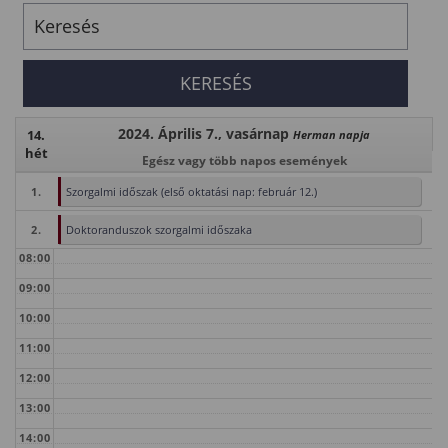
2024. Április 7., vasárnap
14.
Herman napja
hét
Egész vagy több napos események
1.
Szorgalmi időszak (első oktatási nap: február 12.)
2.
Doktoranduszok szorgalmi időszaka
08:00
09:00
10:00
11:00
12:00
13:00
14:00