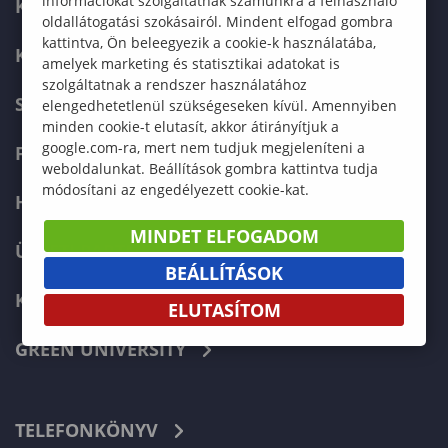
információkat szolgáltatnak számunkra a felhasználó
KAPCSOLAT
oldallátogatási szokásairól. Mindent elfogad gombra
kattintva, Ön beleegyezik a cookie-k használatába,
KÉPZÉSKERESŐ
amelyek marketing és statisztikai adatokat is
szolgáltatnak a rendszer használatához
SZERVEZETI FELÉPÍTÉS
elengedhetetlenül szükségeseken kívül. Amennyiben
minden cookie-t elutasít, akkor átirányítjuk a
google.com-ra, mert nem tudjuk megjeleníteni a
FELVÉTELIZŐKNEK
weboldalunkat. Beállítások gombra kattintva tudja
módosítani az engedélyezett cookie-kat.
HALLGATÓKNAK
MINDET ELFOGADOM
ÜZLETI PARTNEREKNEK
BEÁLLÍTÁSOK
KARRIER
ELUTASÍTOM
GREEN UNIVERSITY
TELEFONKÖNYV