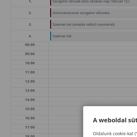
1.
Szorgalmi időszak (első oktatási nap: február 12.)
2.
Doktoranduszok szorgalmi időszaka
3.
Szakmai hét (oktatás nélküli munkahét)
4.
Szakmai hét
08:00
09:00
10:00
11:00
12:00
13:00
14:00
15:00
16:00
A weboldal süt
17:00
Oldalunk cookie-kat (
18:00