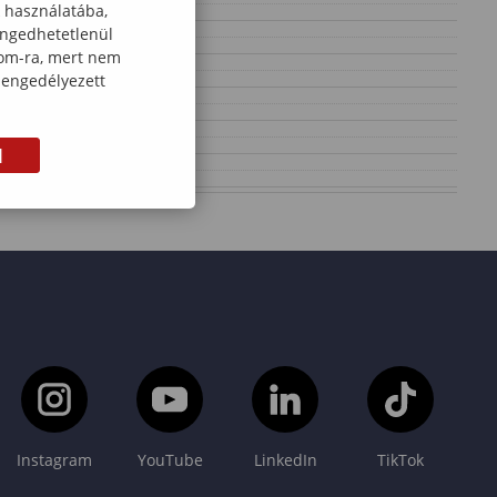
k használatába,
engedhetetlenül
com-ra, mert nem
 engedélyezett
M
Instagram
YouTube
LinkedIn
TikTok