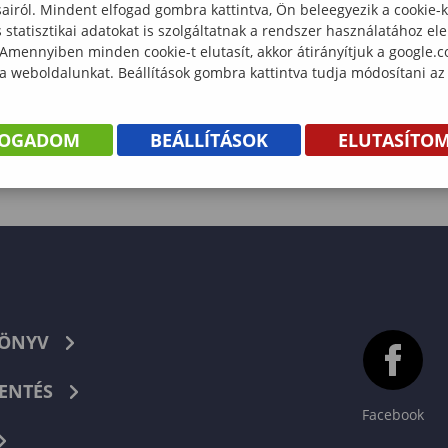
sairól. Mindent elfogad gombra kattintva, Ön beleegyezik a cookie-
statisztikai adatokat is szolgáltatnak a rendszer használatához el
 Amennyiben minden cookie-t elutasít, akkor átirányítjuk a google.
 a weboldalunkat. Beállítások gombra kattintva tudja módosítani az
FOGADOM
BEÁLLÍTÁSOK
ELUTASÍTO
KÖNYV
ENTÉS
Facebook