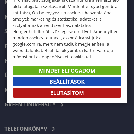
információkat szolgáltatnak számunkra a felhasználó
KAPCSOLAT
oldallátogatási szokásairól. Mindent elfogad gombra
kattintva, Ön beleegyezik a cookie-k használatába,
KÉPZÉSKERESŐ
amelyek marketing és statisztikai adatokat is
szolgáltatnak a rendszer használatához
SZERVEZETI FELÉPÍTÉS
elengedhetetlenül szükségeseken kívül. Amennyiben
minden cookie-t elutasít, akkor átirányítjuk a
google.com-ra, mert nem tudjuk megjeleníteni a
FELVÉTELIZŐKNEK
weboldalunkat. Beállítások gombra kattintva tudja
módosítani az engedélyezett cookie-kat.
HALLGATÓKNAK
MINDET ELFOGADOM
ÜZLETI PARTNEREKNEK
BEÁLLÍTÁSOK
KARRIER
ELUTASÍTOM
GREEN UNIVERSITY
TELEFONKÖNYV