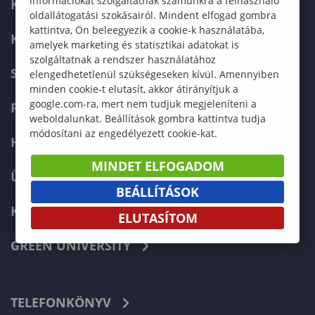
információkat szolgáltatnak számunkra a felhasználó
KAPCSOLAT
oldallátogatási szokásairól. Mindent elfogad gombra
kattintva, Ön beleegyezik a cookie-k használatába,
KÉPZÉSKERESŐ
amelyek marketing és statisztikai adatokat is
szolgáltatnak a rendszer használatához
SZERVEZETI FELÉPÍTÉS
elengedhetetlenül szükségeseken kívül. Amennyiben
minden cookie-t elutasít, akkor átirányítjuk a
google.com-ra, mert nem tudjuk megjeleníteni a
FELVÉTELIZŐKNEK
weboldalunkat. Beállítások gombra kattintva tudja
módosítani az engedélyezett cookie-kat.
HALLGATÓKNAK
MINDET ELFOGADOM
ÜZLETI PARTNEREKNEK
BEÁLLÍTÁSOK
KARRIER
ELUTASÍTOM
GREEN UNIVERSITY
TELEFONKÖNYV