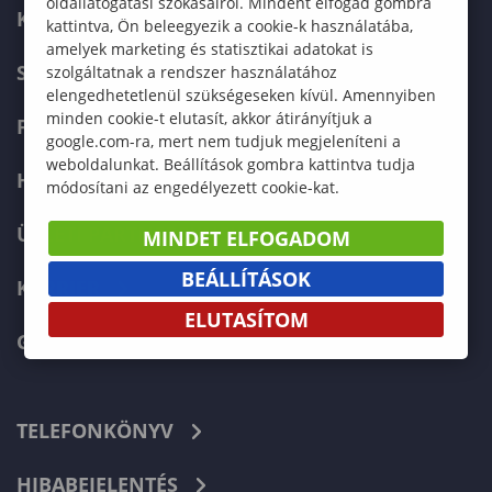
oldallátogatási szokásairól. Mindent elfogad gombra
KÉPZÉSKERESŐ
kattintva, Ön beleegyezik a cookie-k használatába,
amelyek marketing és statisztikai adatokat is
SZERVEZETI FELÉPÍTÉS
szolgáltatnak a rendszer használatához
elengedhetetlenül szükségeseken kívül. Amennyiben
minden cookie-t elutasít, akkor átirányítjuk a
FELVÉTELIZŐKNEK
google.com-ra, mert nem tudjuk megjeleníteni a
weboldalunkat. Beállítások gombra kattintva tudja
HALLGATÓKNAK
módosítani az engedélyezett cookie-kat.
ÜZLETI PARTNEREKNEK
MINDET ELFOGADOM
BEÁLLÍTÁSOK
KARRIER
ELUTASÍTOM
GREEN UNIVERSITY
TELEFONKÖNYV
HIBABEJELENTÉS