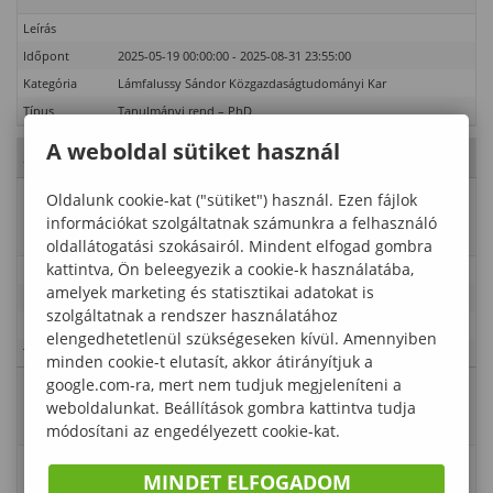
Leírás
Időpont
2025-05-19 00:00:00 - 2025-08-31 23:55:00
Kategória
Lámfalussy Sándor Közgazdaságtudományi Kar
Típus
Tanulmányi rend – PhD
A weboldal sütiket használ
2025. Május 23., péntek
- 21. hét
Esemény
Oldalunk cookie-kat ("sütiket") használ. Ezen fájlok
Szakmai gyakorlat jelentkezési
információkat szolgáltatnak számunkra a felhasználó
neve
időszak (FOKSZ, BSc)
oldallátogatási szokásairól. Mindent elfogad gombra
kattintva, Ön beleegyezik a cookie-k használatába,
Leírás
amelyek marketing és statisztikai adatokat is
Időpont
2025-04-22 23:55:00 - 2025-06-06 23:55:00
szolgáltatnak a rendszer használatához
Kategória
Lámfalussy Sándor Közgazdaságtudományi Kar
elengedhetetlenül szükségeseken kívül. Amennyiben
Típus
Tanulmányi rend
minden cookie-t elutasít, akkor átirányítjuk a
google.com-ra, mert nem tudjuk megjeleníteni a
Esemény
Felvételi elbeszélgetés a 2024-es
weboldalunkat. Beállítások gombra kattintva tudja
neve
felvételi ejárás keretében (BSc)
módosítani az engedélyezett cookie-kat.
Felvételi elbeszélgetés a 2025-ös
MINDET ELFOGADOM
Leírás
felvételi ejárás keretében (BSc).