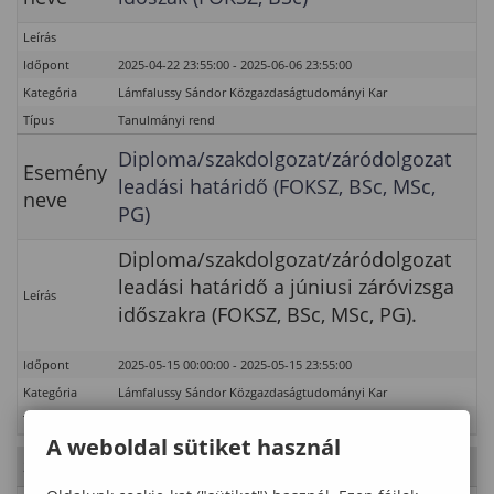
Leírás
Időpont
2025-04-22 23:55:00 - 2025-06-06 23:55:00
Kategória
Lámfalussy Sándor Közgazdaságtudományi Kar
Típus
Tanulmányi rend
Diploma/szakdolgozat/záródolgozat
Esemény
leadási határidő (FOKSZ, BSc, MSc,
neve
PG)
Diploma/szakdolgozat/záródolgozat
leadási határidő a júniusi záróvizsga
Leírás
időszakra (FOKSZ, BSc, MSc, PG).
Időpont
2025-05-15 00:00:00 - 2025-05-15 23:55:00
Kategória
Lámfalussy Sándor Közgazdaságtudományi Kar
Típus
Tanulmányi rend
A weboldal sütiket használ
2025. Május 16., péntek
- 20. hét