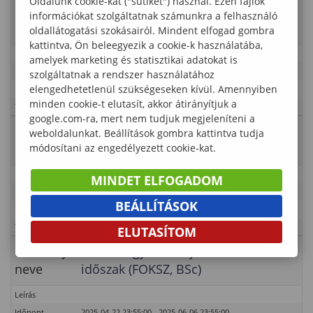
Oldalunk cookie-kat ("sütiket") használ. Ezen fájlok
Esemény
Szorgalmi időszak (első oktatási nap:
információkat szolgáltatnak számunkra a felhasználó
neve
február 10.)
oldallátogatási szokásairól. Mindent elfogad gombra
kattintva, Ön beleegyezik a cookie-k használatába,
Leírás
amelyek marketing és statisztikai adatokat is
Időpont
2025-02-01 00:00:00 - 2025-05-17 01:00:00
szolgáltatnak a rendszer használatához
elengedhetetlenül szükségeseken kívül. Amennyiben
Kategória
Lámfalussy Sándor Közgazdaságtudományi Kar
minden cookie-t elutasít, akkor átirányítjuk a
Típus
Tanulmányi rend
google.com-ra, mert nem tudjuk megjeleníteni a
Esemény
weboldalunkat. Beállítások gombra kattintva tudja
Doktoranduszok szorgalmi időszaka
neve
módosítani az engedélyezett cookie-kat.
Leírás
MINDET ELFOGADOM
Időpont
2025-02-01 00:00:00 - 2025-05-17 23:55:00
BEÁLLÍTÁSOK
Kategória
Lámfalussy Sándor Közgazdaságtudományi Kar
Típus
Tanulmányi rend – PhD
ELUTASÍTOM
Esemény
Szakmai gyakorlat jelentkezési
neve
időszak (FOKSZ, BSc)
Leírás
Időpont
2025-04-22 23:55:00 - 2025-06-06 23:55:00