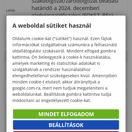
Szakdolgozat/záródolgozat beadási
határidő a 2024. decemberi
Leírás
záróvizsgaidőszakra (FOKSZ, BSc).
A weboldal sütiket használ
Időpont
2024-10-17 00:00:00 - 2024-10-17 23:55:00
Kategória
Lámfalussy Sándor Közgazdaságtudományi Kar
Oldalunk cookie-kat ("sütiket") használ. Ezen fájlok
Típus
Tanulmányi rend
információkat szolgáltatnak számunkra a felhasználó
oldallátogatási szokásairól. Mindent elfogad gombra
2024. Október 18., péntek
- 42. hét
kattintva, Ön beleegyezik a cookie-k használatába,
amelyek marketing és statisztikai adatokat is
Esemény
Szorgalmi időszak (első oktatási nap:
szolgáltatnak a rendszer használatához
neve
szeptember 2.)
elengedhetetlenül szükségeseken kívül. Amennyiben
minden cookie-t elutasít, akkor átirányítjuk a
Leírás
google.com-ra, mert nem tudjuk megjeleníteni a
weboldalunkat. Beállítások gombra kattintva tudja
Időpont
2024-08-26 00:00:00 - 2024-12-07 01:00:00
módosítani az engedélyezett cookie-kat.
Kategória
Lámfalussy Sándor Közgazdaságtudományi Kar
Típus
Tanulmányi rend
MINDET ELFOGADOM
Esemény
Doktoranduszok szorgalmi időszaka
BEÁLLÍTÁSOK
neve