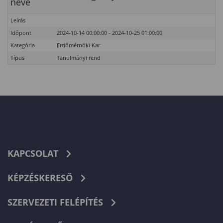
neve
Leírás
Időpont
2024-10-14 00:00:00 - 2024-10-25 01:00:00
Kategória
Erdőmérnöki Kar
Típus
Tanulmányi rend
KAPCSOLAT
KÉPZÉSKERESŐ
SZERVEZETI FELÉPÍTÉS