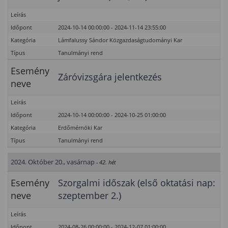
Leírás
Időpont
2024-10-14 00:00:00 - 2024-11-14 23:55:00
Kategória
Lámfalussy Sándor Közgazdaságtudományi Kar
Típus
Tanulmányi rend
Esemény
Záróvizsgára jelentkezés
neve
Leírás
Időpont
2024-10-14 00:00:00 - 2024-10-25 01:00:00
Kategória
Erdőmérnöki Kar
Típus
Tanulmányi rend
2024. Október 20., vasárnap
- 42. hét
Esemény
Szorgalmi időszak (első oktatási nap:
neve
szeptember 2.)
Leírás
Időpont
2024-08-26 00:00:00 - 2024-12-07 01:00:00