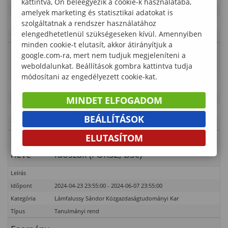
kattintva, Ön beleegyezik a cookie-k használatába,
Időpont
2024-02-01 00:00:00 - 2024-05-18 23:55:00
amelyek marketing és statisztikai adatokat is
szolgáltatnak a rendszer használatához
Kategória
Lámfalussy Sándor Közgazdaságtudományi Kar
elengedhetetlenül szükségeseken kívül. Amennyiben
Típus
Tanulmányi rend – PhD
minden cookie-t elutasít, akkor átirányítjuk a
Esemény
Záróvizsgára (2024. június)
google.com-ra, mert nem tudjuk megjeleníteni a
neve
jelentkezés
weboldalunkat. Beállítások gombra kattintva tudja
módosítani az engedélyezett cookie-kat.
Leírás
MINDET ELFOGADOM
Időpont
2024-04-15 00:00:00 - 2024-05-16 23:55:00
Kategória
Lámfalussy Sándor Közgazdaságtudományi Kar
BEÁLLÍTÁSOK
Típus
Tanulmányi rend
ELUTASÍTOM
Esemény
Szakmai gyakorlat jelentkezési
neve
időszak (FOKSZ, BSc)
Leírás
Időpont
2024-04-23 23:55:00 - 2024-06-07 23:55:00
Kategória
Lámfalussy Sándor Közgazdaságtudományi Kar
Típus
Tanulmányi rend