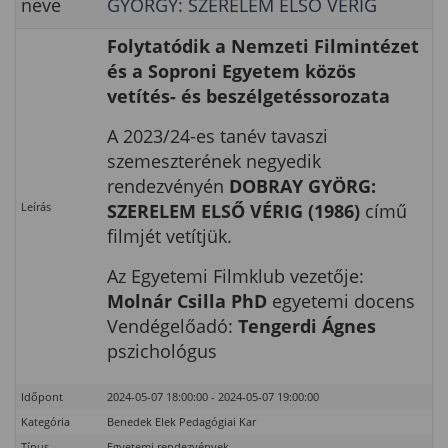
neve
GYÖRGY: SZERELEM ELSŐ VÉRIG
Folytatódik a Nemzeti Filmintézet
és a Soproni Egyetem
közös
vetítés- és beszélgetéssorozata
A 2023/24-es tanév tavaszi
szemeszterének negyedik
rendezvényén
DOBRAY GYÖRG:
Leírás
SZERELEM ELSŐ VÉRIG (1986)
című
filmjét vetítjük.
Az Egyetemi Filmklub vezetője:
Molnár Csilla PhD
egyetemi docens
Vendégelőadó:
Tengerdi Ágnes
pszichológus
Időpont
2024-05-07 18:00:00 - 2024-05-07 19:00:00
Kategória
Benedek Elek Pedagógiai Kar
Típus
Egyetemi rendezvények