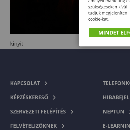
amelyek marketing és 
szükségeseken kívül.
tudjuk megjeleníteni
cookie-kat.
MINDET EL
kinyit
KAPCSOLAT
TELEFON
KÉPZÉSKERESŐ
HIBABEJEL
SZERVEZETI FELÉPÍTÉS
NEPTUN
FELVÉTELIZŐKNEK
E-LEARNI