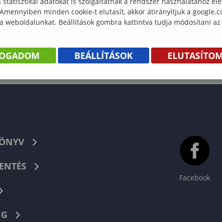
statisztikai adatokat is szolgáltatnak a rendszer használatához el
 Amennyiben minden cookie-t elutasít, akkor átirányítjuk a google.
 a weboldalunkat. Beállítások gombra kattintva tudja módosítani az
FOGADOM
BEÁLLÍTÁSOK
ELUTASÍTO
KÖNYV
ENTÉS
Facebook
NG