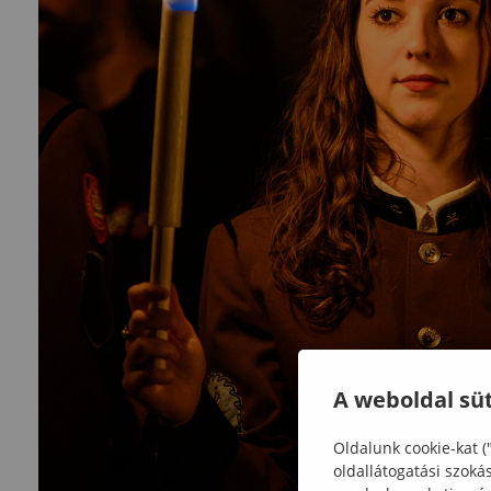
A weboldal süt
Oldalunk cookie-kat (
oldallátogatási szoká