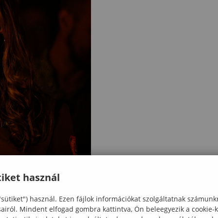
iket használ
"sütiket") használ. Ezen fájlok információkat szolgáltatnak számunk
sairól. Mindent elfogad gombra kattintva, Ön beleegyezik a cookie-