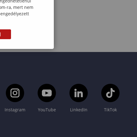
engedhetetlenül
com-ra, mert nem
 engedélyezett
M
Instagram
YouTube
LinkedIn
TikTok