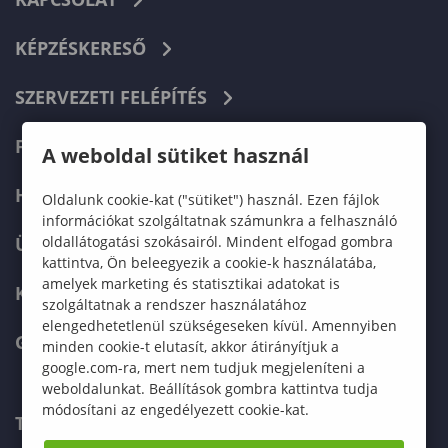
KÉPZÉSKERESŐ
SZERVEZETI FELÉPÍTÉS
FELVÉTELIZŐKNEK
A weboldal sütiket használ
HALLGATÓKNAK
Oldalunk cookie-kat ("sütiket") használ. Ezen fájlok
információkat szolgáltatnak számunkra a felhasználó
oldallátogatási szokásairól. Mindent elfogad gombra
ÜZLETI PARTNEREKNEK
kattintva, Ön beleegyezik a cookie-k használatába,
amelyek marketing és statisztikai adatokat is
KARRIER
szolgáltatnak a rendszer használatához
elengedhetetlenül szükségeseken kívül. Amennyiben
GREEN UNIVERSITY
minden cookie-t elutasít, akkor átirányítjuk a
google.com-ra, mert nem tudjuk megjeleníteni a
weboldalunkat. Beállítások gombra kattintva tudja
módosítani az engedélyezett cookie-kat.
TELEFONKÖNYV