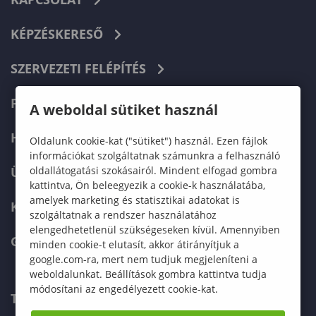
KÉPZÉSKERESŐ
SZERVEZETI FELÉPÍTÉS
FELVÉTELIZŐKNEK
A weboldal sütiket használ
HALLGATÓKNAK
Oldalunk cookie-kat ("sütiket") használ. Ezen fájlok
információkat szolgáltatnak számunkra a felhasználó
oldallátogatási szokásairól. Mindent elfogad gombra
ÜZLETI PARTNEREKNEK
kattintva, Ön beleegyezik a cookie-k használatába,
amelyek marketing és statisztikai adatokat is
KARRIER
szolgáltatnak a rendszer használatához
elengedhetetlenül szükségeseken kívül. Amennyiben
GREEN UNIVERSITY
minden cookie-t elutasít, akkor átirányítjuk a
google.com-ra, mert nem tudjuk megjeleníteni a
weboldalunkat. Beállítások gombra kattintva tudja
módosítani az engedélyezett cookie-kat.
TELEFONKÖNYV