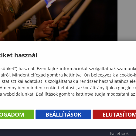
iket használ
"sütiket") használ. Ezen fájlok információkat szolgáltatnak számunk
sairól. Mindent elfogad gombra kattintva, Ön beleegyezik a cookie-
statisztikai adatokat is szolgáltatnak a rendszer használatához el
 Amennyiben minden cookie-t elutasít, akkor átirányítjuk a google.
 a weboldalunkat. Beállítások gombra kattintva tudja módosítani az
KÖNYV
FOGADOM
BEÁLLÍTÁSOK
ELUTASÍTO
ENTÉS
Facebook