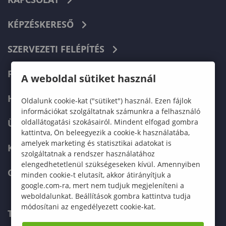
KÉPZÉSKERESŐ
SZERVEZETI FELÉPÍTÉS
FELVÉTELIZŐKNEK
A weboldal sütiket használ
HALLGATÓKNAK
Oldalunk cookie-kat ("sütiket") használ. Ezen fájlok
információkat szolgáltatnak számunkra a felhasználó
oldallátogatási szokásairól. Mindent elfogad gombra
ÜZLETI PARTNEREKNEK
kattintva, Ön beleegyezik a cookie-k használatába,
amelyek marketing és statisztikai adatokat is
KARRIER
szolgáltatnak a rendszer használatához
elengedhetetlenül szükségeseken kívül. Amennyiben
GREEN UNIVERSITY
minden cookie-t elutasít, akkor átirányítjuk a
google.com-ra, mert nem tudjuk megjeleníteni a
weboldalunkat. Beállítások gombra kattintva tudja
módosítani az engedélyezett cookie-kat.
TELEFONKÖNYV