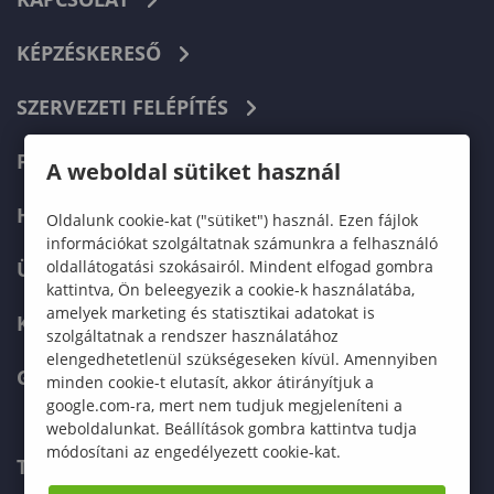
KÉPZÉSKERESŐ
SZERVEZETI FELÉPÍTÉS
FELVÉTELIZŐKNEK
A weboldal sütiket használ
HALLGATÓKNAK
Oldalunk cookie-kat ("sütiket") használ. Ezen fájlok
információkat szolgáltatnak számunkra a felhasználó
oldallátogatási szokásairól. Mindent elfogad gombra
ÜZLETI PARTNEREKNEK
kattintva, Ön beleegyezik a cookie-k használatába,
amelyek marketing és statisztikai adatokat is
KARRIER
szolgáltatnak a rendszer használatához
elengedhetetlenül szükségeseken kívül. Amennyiben
GREEN UNIVERSITY
minden cookie-t elutasít, akkor átirányítjuk a
google.com-ra, mert nem tudjuk megjeleníteni a
weboldalunkat. Beállítások gombra kattintva tudja
módosítani az engedélyezett cookie-kat.
TELEFONKÖNYV