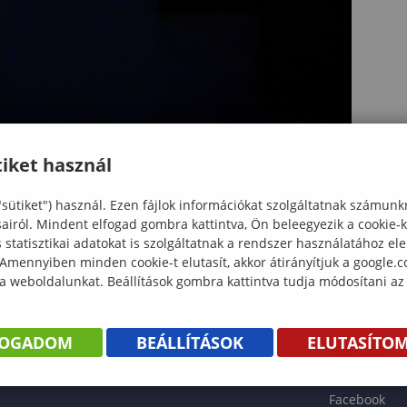
iket használ
"sütiket") használ. Ezen fájlok információkat szolgáltatnak számunk
sairól. Mindent elfogad gombra kattintva, Ön beleegyezik a cookie-
statisztikai adatokat is szolgáltatnak a rendszer használatához el
 Amennyiben minden cookie-t elutasít, akkor átirányítjuk a google.
 a weboldalunkat. Beállítások gombra kattintva tudja módosítani az
KÖNYV
FOGADOM
BEÁLLÍTÁSOK
ELUTASÍTO
ENTÉS
Facebook