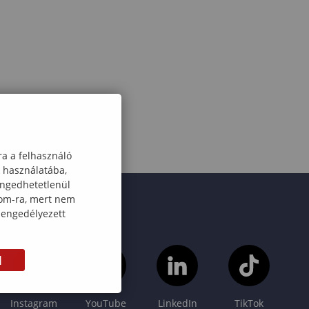
ra a felhasználó
k használatába,
engedhetetlenül
com-ra, mert nem
 engedélyezett
M
Instagram
YouTube
LinkedIn
TikTok