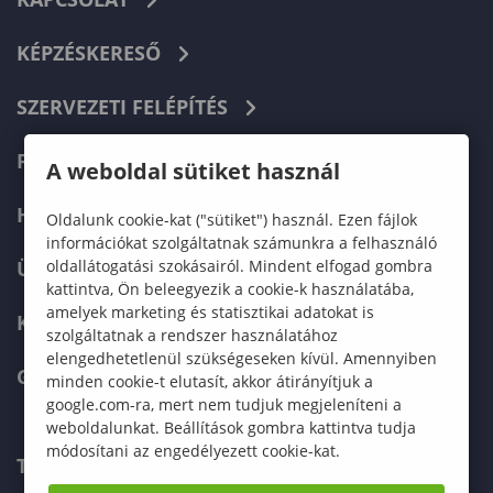
KÉPZÉSKERESŐ
SZERVEZETI FELÉPÍTÉS
FELVÉTELIZŐKNEK
A weboldal sütiket használ
HALLGATÓKNAK
Oldalunk cookie-kat ("sütiket") használ. Ezen fájlok
információkat szolgáltatnak számunkra a felhasználó
oldallátogatási szokásairól. Mindent elfogad gombra
ÜZLETI PARTNEREKNEK
kattintva, Ön beleegyezik a cookie-k használatába,
amelyek marketing és statisztikai adatokat is
KARRIER
szolgáltatnak a rendszer használatához
elengedhetetlenül szükségeseken kívül. Amennyiben
GREEN UNIVERSITY
minden cookie-t elutasít, akkor átirányítjuk a
google.com-ra, mert nem tudjuk megjeleníteni a
weboldalunkat. Beállítások gombra kattintva tudja
módosítani az engedélyezett cookie-kat.
TELEFONKÖNYV