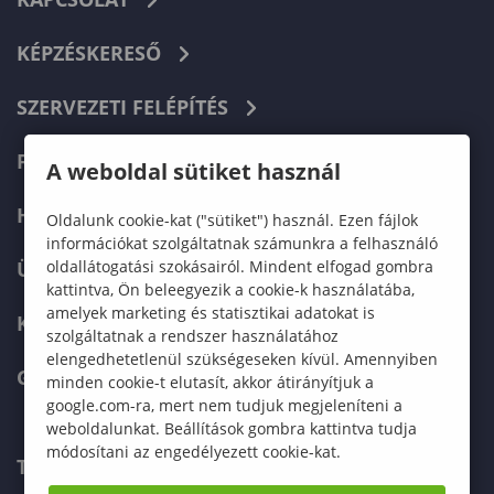
KÉPZÉSKERESŐ
SZERVEZETI FELÉPÍTÉS
FELVÉTELIZŐKNEK
A weboldal sütiket használ
HALLGATÓKNAK
Oldalunk cookie-kat ("sütiket") használ. Ezen fájlok
információkat szolgáltatnak számunkra a felhasználó
oldallátogatási szokásairól. Mindent elfogad gombra
ÜZLETI PARTNEREKNEK
kattintva, Ön beleegyezik a cookie-k használatába,
amelyek marketing és statisztikai adatokat is
KARRIER
szolgáltatnak a rendszer használatához
elengedhetetlenül szükségeseken kívül. Amennyiben
GREEN UNIVERSITY
minden cookie-t elutasít, akkor átirányítjuk a
google.com-ra, mert nem tudjuk megjeleníteni a
weboldalunkat. Beállítások gombra kattintva tudja
módosítani az engedélyezett cookie-kat.
TELEFONKÖNYV