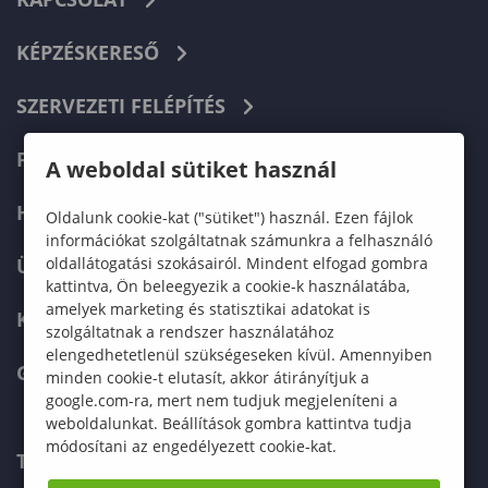
KÉPZÉSKERESŐ
SZERVEZETI FELÉPÍTÉS
FELVÉTELIZŐKNEK
A weboldal sütiket használ
HALLGATÓKNAK
Oldalunk cookie-kat ("sütiket") használ. Ezen fájlok
információkat szolgáltatnak számunkra a felhasználó
oldallátogatási szokásairól. Mindent elfogad gombra
ÜZLETI PARTNEREKNEK
kattintva, Ön beleegyezik a cookie-k használatába,
amelyek marketing és statisztikai adatokat is
KARRIER
szolgáltatnak a rendszer használatához
elengedhetetlenül szükségeseken kívül. Amennyiben
GREEN UNIVERSITY
minden cookie-t elutasít, akkor átirányítjuk a
google.com-ra, mert nem tudjuk megjeleníteni a
weboldalunkat. Beállítások gombra kattintva tudja
módosítani az engedélyezett cookie-kat.
TELEFONKÖNYV