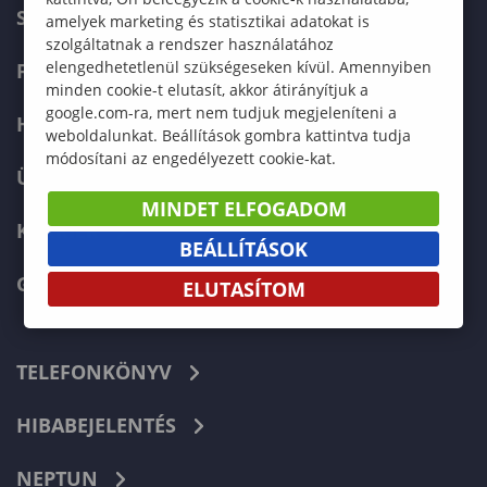
SZERVEZETI FELÉPÍTÉS
amelyek marketing és statisztikai adatokat is
szolgáltatnak a rendszer használatához
elengedhetetlenül szükségeseken kívül. Amennyiben
FELVÉTELIZŐKNEK
minden cookie-t elutasít, akkor átirányítjuk a
google.com-ra, mert nem tudjuk megjeleníteni a
HALLGATÓKNAK
weboldalunkat. Beállítások gombra kattintva tudja
módosítani az engedélyezett cookie-kat.
ÜZLETI PARTNEREKNEK
MINDET ELFOGADOM
KARRIER
BEÁLLÍTÁSOK
GREEN UNIVERSITY
ELUTASÍTOM
TELEFONKÖNYV
HIBABEJELENTÉS
NEPTUN