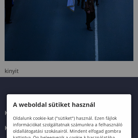
kinyit
A weboldal sütiket használ
KAPCSOLAT
Oldalunk cookie-kat ("sütiket") használ. Ezen fájlok
információkat szolgáltatnak számunkra a felhasználó
KÉPZÉSKERESŐ
oldallátogatási szokásairól. Mindent elfogad gombra
kattintva, Ön beleegyezik a cookie-k használatába,