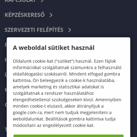
KÉPZÉSKERESŐ
SZERVEZETI FELÉPÍTÉS
FELVÉTELIZŐKNEK
A weboldal sütiket használ
HALLGATÓKNAK
Oldalunk cookie-kat ("sütiket") használ. Ezen fájlok
információkat szolgáltatnak számunkra a felhasználó
oldallátogatási szokásairól. Mindent elfogad gombra
ÜZLETI PARTNEREKNEK
kattintva, Ön beleegyezik a cookie-k használatába,
amelyek marketing és statisztikai adatokat is
KARRIER
szolgáltatnak a rendszer használatához
elengedhetetlenül szükségeseken kívül. Amennyiben
GREEN UNIVERSITY
minden cookie-t elutasít, akkor átirányítjuk a
google.com-ra, mert nem tudjuk megjeleníteni a
weboldalunkat. Beállítások gombra kattintva tudja
módosítani az engedélyezett cookie-kat.
TELEFONKÖNYV