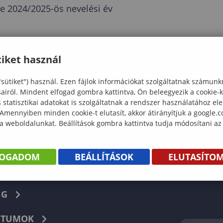
se 2024/2025-ös nevelési év
iket használ
"sütiket") használ. Ezen fájlok információkat szolgáltatnak számunk
sairól. Mindent elfogad gombra kattintva, Ön beleegyezik a cookie-
statisztikai adatokat is szolgáltatnak a rendszer használatához el
 Amennyiben minden cookie-t elutasít, akkor átirányítjuk a google.
KÖNYV
 a weboldalunkat. Beállítások gombra kattintva tudja módosítani az
ENTÉS
FOGADOM
BEÁLLÍTÁSOK
ELUTASÍTO
Facebook
NG
TUMOK