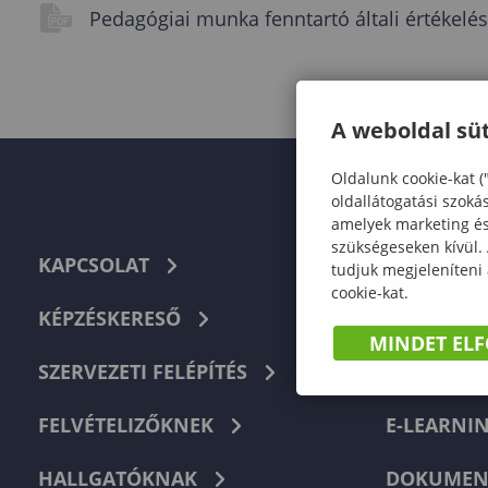
Pedagógiai munka fenntartó általi értékelé
A weboldal süt
Oldalunk cookie-kat (
oldallátogatási szoká
amelyek marketing és 
szükségeseken kívül.
KAPCSOLAT
TELEFON
tudjuk megjeleníteni
cookie-kat.
KÉPZÉSKERESŐ
HIBABEJEL
MINDET EL
SZERVEZETI FELÉPÍTÉS
NEPTUN
FELVÉTELIZŐKNEK
E-LEARNI
HALLGATÓKNAK
DOKUMEN