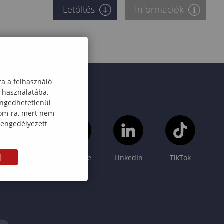
Letöltés
Információk
ra a felhasználó
k használatába,
engedhetetlenül
com-ra, mert nem
 engedélyezett
M
Instagram
YouTube
LinkedIn
TikTok