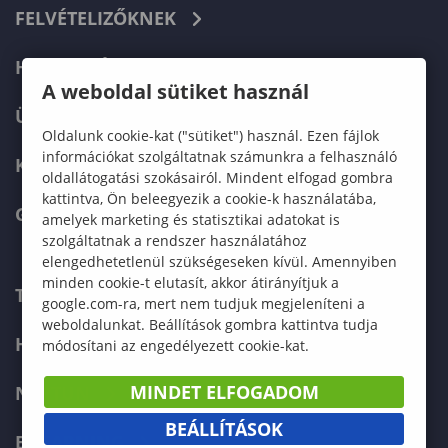
FELVÉTELIZŐKNEK
HALLGATÓKNAK
A weboldal sütiket használ
ÜZLETI PARTNEREKNEK
Oldalunk cookie-kat ("sütiket") használ. Ezen fájlok
információkat szolgáltatnak számunkra a felhasználó
KARRIER
oldallátogatási szokásairól. Mindent elfogad gombra
kattintva, Ön beleegyezik a cookie-k használatába,
GREEN UNIVERSITY
amelyek marketing és statisztikai adatokat is
szolgáltatnak a rendszer használatához
elengedhetetlenül szükségeseken kívül. Amennyiben
minden cookie-t elutasít, akkor átirányítjuk a
TELEFONKÖNYV
google.com-ra, mert nem tudjuk megjeleníteni a
weboldalunkat. Beállítások gombra kattintva tudja
HIBABEJELENTÉS
módosítani az engedélyezett cookie-kat.
MINDET ELFOGADOM
NEPTUN
BEÁLLÍTÁSOK
E-LEARNING