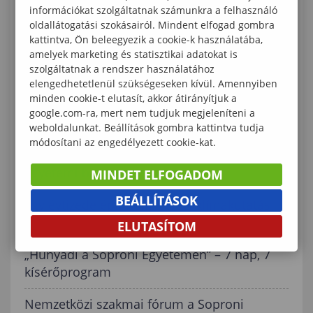
elhanyagolt terület
információkat szolgáltatnak számunkra a felhasználó
oldallátogatási szokásairól. Mindent elfogad gombra
Építészeti szenzáció: A Soproni Egyetemen
kattintva, Ön beleegyezik a cookie-k használatába,
adták át Magyarország első tisztán fa
amelyek marketing és statisztikai adatokat is
szolgáltatnak a rendszer használatához
középületét
elengedhetetlenül szükségeseken kívül. Amennyiben
minden cookie-t elutasít, akkor átirányítjuk a
Myxomatózis – élvonalban a Soproni
google.com-ra, mert nem tudjuk megjeleníteni a
Egyetem Kutatócsoportja
weboldalunkat. Beállítások gombra kattintva tudja
módosítani az engedélyezett cookie-kat.
A Soproni Egyetem bAlekhete, ahol az első
egyetemi barátságok kezdődnek
MINDET ELFOGADOM
BEÁLLÍTÁSOK
Egy évtizede épít nemzetközi klímakutatási
közösséget a Soproni Egyetem
ELUTASÍTOM
„Hunyadi a Soproni Egyetemen” – 7 nap, 7
kísérőprogram
Nemzetközi szakmai fórum a Soproni