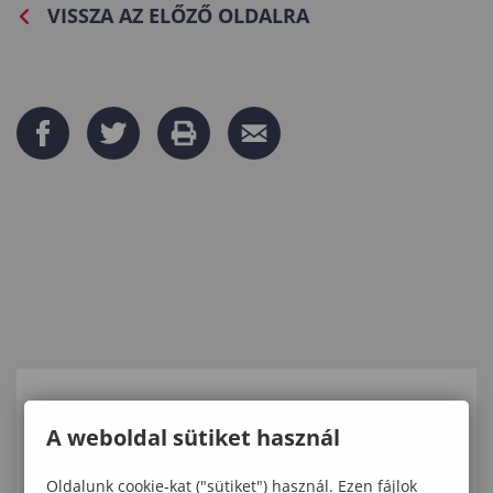
VISSZA AZ ELŐZŐ OLDALRA
KAPCSOLÓDÓ TARTALMAK
A weboldal sütiket használ
Soproni Egyetem: a méhlegelő nem
Oldalunk cookie-kat ("sütiket") használ. Ezen fájlok