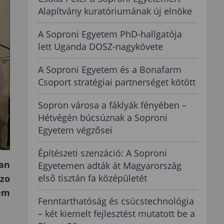
Alapítvány kuratóriumának új elnöke
A Soproni Egyetem PhD-hallgatója
lett Uganda DOSZ-nagykövete
A Soproni Egyetem és a Bonafarm
Csoport stratégiai partnerséget kötött
Sopron városa a fáklyák fényében –
Hétvégén búcsúznak a Soproni
Egyetem végzősei
Építészeti szenzáció: A Soproni
an
Egyetemen adták át Magyarország
első tisztán fa középületét
zzo
em
Fenntarthatóság és csúcstechnológia
– két kiemelt fejlesztést mutatott be a