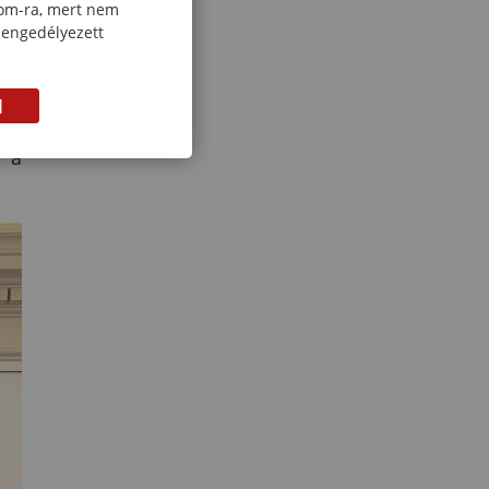
com-ra, mert nem
égi
 engedélyezett
jtó
M
lt:
i a