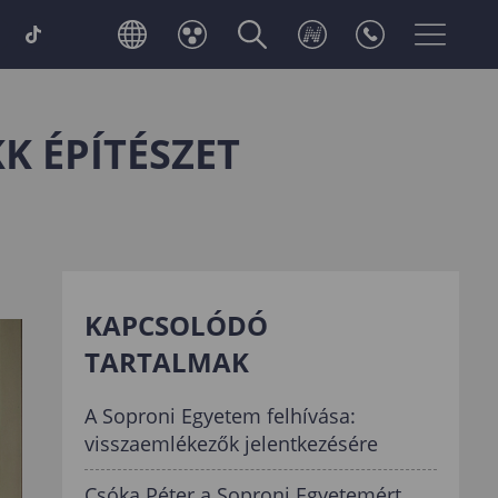
K ÉPÍTÉSZET
KAPCSOLÓDÓ
TARTALMAK
A Soproni Egyetem felhívása:
visszaemlékezők jelentkezésére
Csóka Péter a Soproni Egyetemért