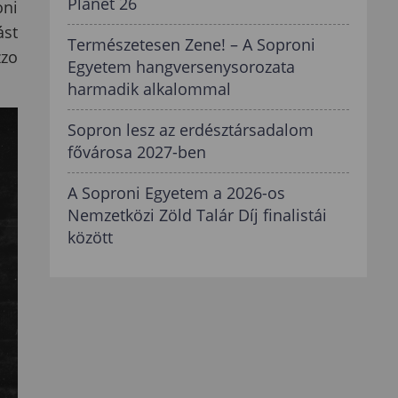
Planet 26
oni
ást
Természetesen Zene! – A Soproni
zzo
Egyetem hangversenysorozata
harmadik alkalommal
Sopron lesz az erdésztársadalom
fővárosa 2027-ben
A Soproni Egyetem a 2026-os
Nemzetközi Zöld Talár Díj finalistái
között