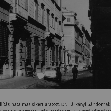
lítás hatalmas sikert aratott. Dr. Tárkányi Sándornak
csak a megnyitó után kezdődött. A kutatók figyelm