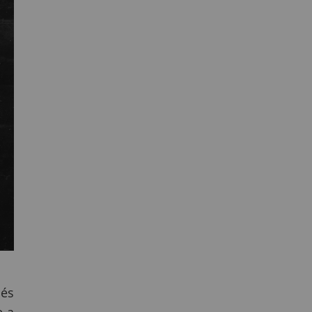
 és
e a