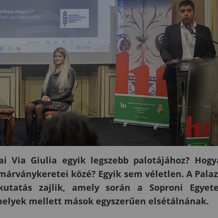
 Via Giulia egyik legszebb palotájához? Hogy
árványkeretei közé? Egyik sem véletlen. A Pala
 kutatás zajlik, amely során a Soproni Egyet
melyek mellett mások egyszerűen elsétálnának.