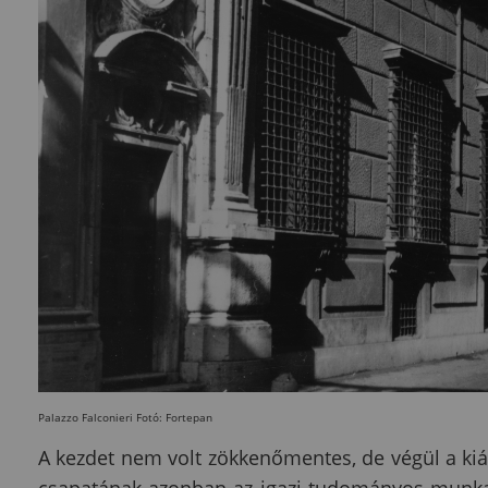
Palazzo Falconieri Fotó: Fortepan
A kezdet nem volt zökkenőmentes, de végül a kiál
csapatának azonban az igazi tudományos munka 