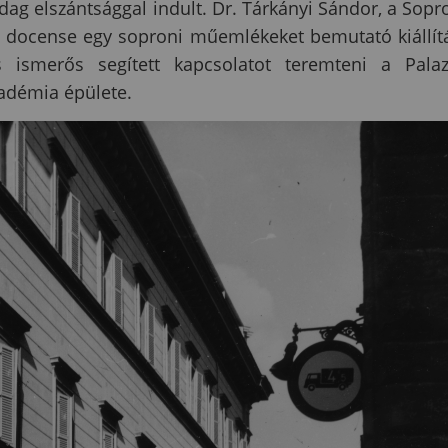
adag elszántsággal indult. Dr. Tárkányi Sándor, a Sopr
k docense egy soproni műemlékeket bemutató kiállít
s ismerős segített kapcsolatot teremteni a Pala
kadémia épülete.