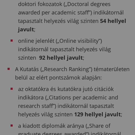
doktori fokozatok („Doctoral degrees
awarded per academic staff”) indikátornál
tapasztalt helyezés világ szinten
54 hellyel
javult
;
online jelenlét („Online visibility”)
indikátornál tapasztalt helyezés világ
szinten
92
hellyel javult
;
A Kutatás („Research Ranking”) tématerületen
belül az elért pontszámok alapján:
az oktatókra és kutatókra jutó citációk
indikátora („Citations per academic and
research staff”) indikátornál tapasztalt
helyezés világ szinten
129 hellyel javult
;
a kiadott diplomák aránya („Share of
graduate degrees awarded”) indikátornál