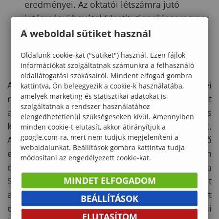
eredményei. Az oktatói létszámra jutó
intézményi bevétel („Institutional income per
academic staff”) indikátornál tapasztalt
A weboldal sütiket használ
helyezés világ szinten
1 hellyel javult
.
Oldalunk cookie-kat ("sütiket") használ. Ezen fájlok
információkat szolgáltatnak számunkra a felhasználó
oldallátogatási szokásairól. Mindent elfogad gombra
A 2026-os Round University Ranking eredményei
kattintva, Ön beleegyezik a cookie-k használatába,
amelyek marketing és statisztikai adatokat is
megerősítik a Soproni Egyetem elkötelezettségét
szolgáltatnak a rendszer használatához
a magas színvonalú oktatás, a tudományos
elengedhetetlenül szükségeseken kívül. Amennyiben
kiválóság és a nemzetközi versenyképesség iránt.
minden cookie-t elutasít, akkor átirányítjuk a
google.com-ra, mert nem tudjuk megjeleníteni a
Az intézmény stabil helyezése a világ vezető
weboldalunkat. Beállítások gombra kattintva tudja
egyetemei között, valamint az oktatás területén
módosítani az engedélyezett cookie-kat.
elért kiemelkedő eredményei azt mutatják, hogy a
MINDET ELFOGADOM
Soproni Egyetem sikeresen ötvözi hagyományait
a folyamatos megújulással. A rangsorban elért
BEÁLLÍTÁSOK
eredmények egyben visszaigazolják az egyetemi
ELUTASÍTOM