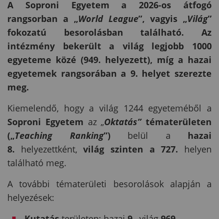
A Soproni Egyetem a 2026-os átfogó
rangsorban a „
World League
”, vagyis „
V
ilág
”
fokozatú besorolásban található. Az
intézmény bekerült a világ legjobb 1000
egyeteme közé (949. helyezett), míg a hazai
egyetemek rangsorában a 9. helyet szerezte
meg.
Kiemelendő, hogy a világ 1244 egyeteméből a
Soproni Egyetem
az „
Oktatás
”
tématerületen
(„
Teaching Ranking
”)
belül a
hazai
8.
helyezettként,
világ szinten a 727.
helyen
található meg.
A további tématerületi besorolások alapján a
helyezések:
Kutatás
területen: hazai
9
., világ
969.