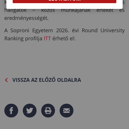
közösség – oktatók, kutatók, munkatársak és
hallgatók – közös munkájának értékét és
eredményességét.
A Soproni Egyetem 2026. évi Round University
Ranking profilja
ITT
érhető el:
VISSZA AZ ELŐZŐ OLDALRA