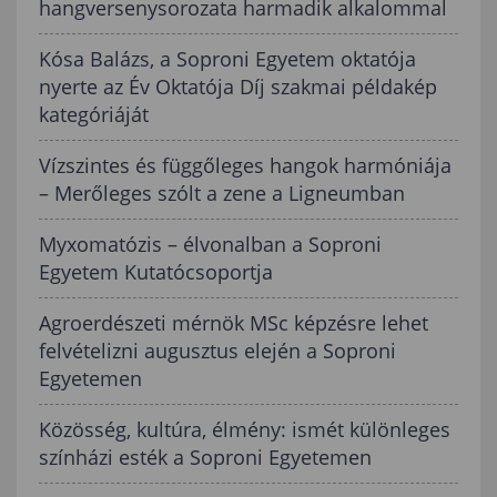
hangversenysorozata harmadik alkalommal
Kósa Balázs, a Soproni Egyetem oktatója
nyerte az Év Oktatója Díj szakmai példakép
kategóriáját
Vízszintes és függőleges hangok harmóniája
– Merőleges szólt a zene a Ligneumban
Myxomatózis – élvonalban a Soproni
Egyetem Kutatócsoportja
Agroerdészeti mérnök MSc képzésre lehet
felvételizni augusztus elején a Soproni
Egyetemen
Közösség, kultúra, élmény: ismét különleges
színházi esték a Soproni Egyetemen