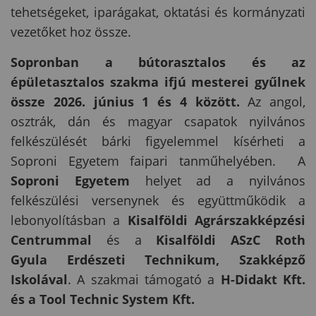
tehetségeket, iparágakat, oktatási és kormányzati
vezetőket hoz össze.
Sopronban a bútorasztalos és az
épületasztalos szakma ifjú mesterei gyűlnek
össze 2026. június 1 és 4 között.
Az angol,
osztrák, dán és magyar csapatok nyilvános
felkészülését bárki figyelemmel kísérheti a
Soproni Egyetem faipari tanműhelyében. A
Soproni Egyetem
helyet ad a nyilvános
felkészülési versenynek és együttműködik a
lebonyolításban a
Kisalföldi Agrárszakképzési
Centrummal
és a
Kisalföldi ASzC Roth
Gyula
Erdészeti Technikum, Szakképző
Iskolával
. A szakmai támogató a
H-Didakt Kft.
és a Tool Technic System Kft.