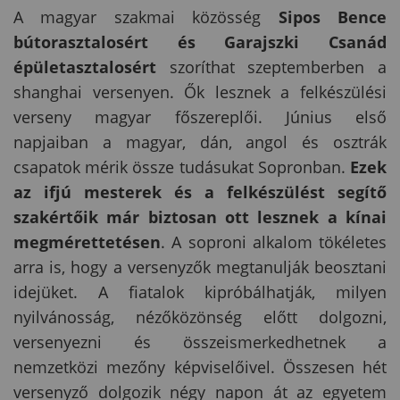
A magyar szakmai közösség
Sipos Bence
bútorasztalosért és Garajszki Csanád
épületasztalosért
szoríthat szeptemberben a
shanghai versenyen. Ők lesznek a felkészülési
verseny magyar főszereplői. Június első
napjaiban a magyar, dán, angol és osztrák
csapatok mérik össze tudásukat Sopronban.
Ezek
az ifjú mesterek és a felkészülést segítő
szakértőik már biztosan ott lesznek a kínai
megmérettetésen
. A soproni alkalom tökéletes
arra is, hogy a versenyzők megtanulják beosztani
idejüket. A fiatalok kipróbálhatják, milyen
nyilvánosság, nézőközönség előtt dolgozni,
versenyezni és összeismerkedhetnek a
nemzetközi mezőny képviselőivel. Összesen hét
versenyző dolgozik négy napon át az egyetem