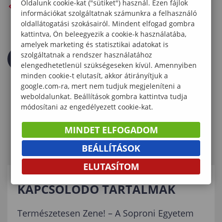
Oldalunk cookie-kat ("sütiket") használ. Ezen fájlok
VISSZA AZ ELŐZŐ OLDALRA
információkat szolgáltatnak számunkra a felhasználó
oldallátogatási szokásairól. Mindent elfogad gombra
kattintva, Ön beleegyezik a cookie-k használatába,
amelyek marketing és statisztikai adatokat is
szolgáltatnak a rendszer használatához
elengedhetetlenül szükségeseken kívül. Amennyiben
minden cookie-t elutasít, akkor átirányítjuk a
google.com-ra, mert nem tudjuk megjeleníteni a
weboldalunkat. Beállítások gombra kattintva tudja
módosítani az engedélyezett cookie-kat.
MINDET ELFOGADOM
BEÁLLÍTÁSOK
ELUTASÍTOM
KAPCSOLÓDÓ TARTALMAK
Természetesen Zene! – A Soproni Egyetem