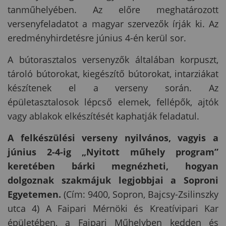
tanműhelyében. Az előre meghatározott
versenyfeladatot a magyar szervezők írják ki. Az
eredményhirdetésre június 4-én kerül sor.
A bútorasztalos versenyzők általában korpuszt,
tároló bútorokat, kiegészítő bútorokat, intarziákat
készítenek el a verseny során. Az
épületasztalosok lépcső elemek, fellépők, ajtók
vagy ablakok elkészítését kaphatják feladatul.
A felkészülési verseny nyilvános, vagyis a
június 2-4-ig „Nyitott műhely program”
keretében bárki megnézheti, hogyan
dolgoznak szakmájuk legjobbjai a Soproni
Egyetemen.
(Cím: 9400, Sopron, Bajcsy-Zsilinszky
utca 4) A Faipari Mérnöki és Kreatívipari Kar
épületében, a Faipari Műhelyben kedden és