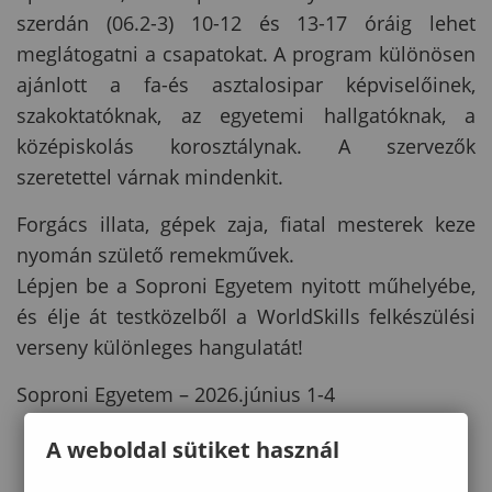
szerdán (06.2-3) 10-12 és 13-17 óráig lehet
meglátogatni a csapatokat. A program különösen
ajánlott a fa-és asztalosipar képviselőinek,
szakoktatóknak, az egyetemi hallgatóknak, a
középiskolás korosztálynak. A szervezők
szeretettel várnak mindenkit.
Forgács illata, gépek zaja, fiatal mesterek keze
nyomán születő remekművek.
Lépjen be a Soproni Egyetem nyitott műhelyébe,
és élje át testközelből a WorldSkills felkészülési
verseny különleges hangulatát!
Soproni Egyetem – 2026.június 1-4
A weboldal sütiket használ