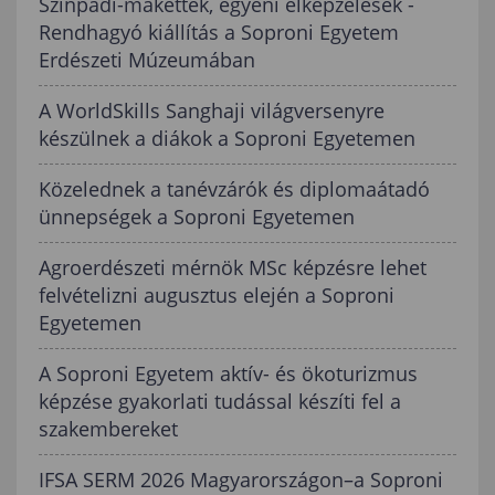
Színpadi-makettek, egyéni elképzelések -
Rendhagyó kiállítás a Soproni Egyetem
Erdészeti Múzeumában
A WorldSkills Sanghaji világversenyre
készülnek a diákok a Soproni Egyetemen
Közelednek a tanévzárók és diplomaátadó
ünnepségek a Soproni Egyetemen
Agroerdészeti mérnök MSc képzésre lehet
felvételizni augusztus elején a Soproni
Egyetemen
A Soproni Egyetem aktív- és ökoturizmus
képzése gyakorlati tudással készíti fel a
szakembereket
IFSA SERM 2026 Magyarországon–a Soproni