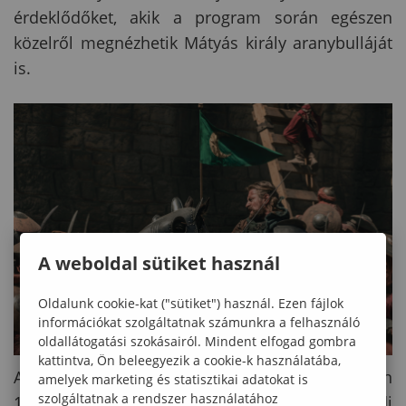
érdeklődőket, akik a program során egészen
közelről megnézhetik Mátyás király aranybulláját
is.
A weboldal sütiket használ
Oldalunk cookie-kat ("sütiket") használ. Ezen fájlok
információkat szolgáltatnak számunkra a felhasználó
oldallátogatási szokásairól. Mindent elfogad gombra
kattintva, Ön beleegyezik a cookie-k használatába,
A kulturális programok sorát
június 9-én
, kedden
amelyek marketing és statisztikai adatokat is
szolgáltatnak a rendszer használatához
18 órától Bán Mór, a nagysikerű Hunyadi