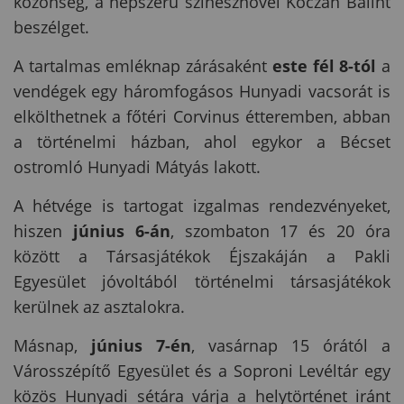
közönség, a népszerű színésznővel Kóczán Bálint
beszélget.
A tartalmas emléknap zárásaként
este fél 8-tól
a
vendégek egy háromfogásos Hunyadi vacsorát is
elkölthetnek a főtéri Corvinus étteremben, abban
a történelmi házban, ahol egykor a Bécset
ostromló Hunyadi Mátyás lakott.
A hétvége is tartogat izgalmas rendezvényeket,
hiszen
június 6-án
, szombaton 17 és 20 óra
között a Társasjátékok Éjszakáján a Pakli
Egyesület jóvoltából történelmi társasjátékok
kerülnek az asztalokra.
Másnap,
június 7-én
, vasárnap 15 órától a
Városszépítő Egyesület és a Soproni Levéltár egy
közös Hunyadi sétára várja a helytörténet iránt