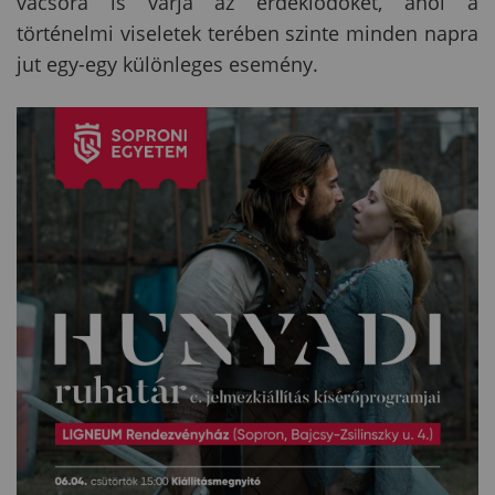
vacsora is várja az érdeklődőket, ahol a
történelmi viseletek terében szinte minden napra
jut egy-egy különleges esemény.