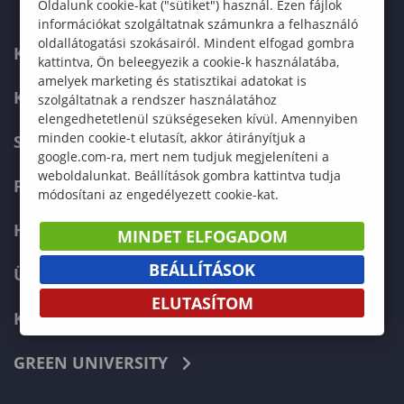
Oldalunk cookie-kat ("sütiket") használ. Ezen fájlok
információkat szolgáltatnak számunkra a felhasználó
oldallátogatási szokásairól. Mindent elfogad gombra
KAPCSOLAT
kattintva, Ön beleegyezik a cookie-k használatába,
amelyek marketing és statisztikai adatokat is
KÉPZÉSKERESŐ
szolgáltatnak a rendszer használatához
elengedhetetlenül szükségeseken kívül. Amennyiben
minden cookie-t elutasít, akkor átirányítjuk a
SZERVEZETI FELÉPÍTÉS
google.com-ra, mert nem tudjuk megjeleníteni a
weboldalunkat. Beállítások gombra kattintva tudja
FELVÉTELIZŐKNEK
módosítani az engedélyezett cookie-kat.
HALLGATÓKNAK
MINDET ELFOGADOM
BEÁLLÍTÁSOK
ÜZLETI PARTNEREKNEK
ELUTASÍTOM
KARRIER
GREEN UNIVERSITY