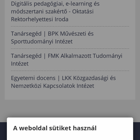
Digitális pedagógiai, e-learning és
módszertani szakértő - Oktatási
Rektorhelyettesi Iroda
Tanársegéd | BPK Művészeti és
Sporttudományi Intézet
Tanársegéd | FMK Alkalmazott Tudományi
Intézet
Egyetemi docens | LKK Közgazdasági és
Nemzetközi Kapcsolatok Intézet
A weboldal sütiket használ