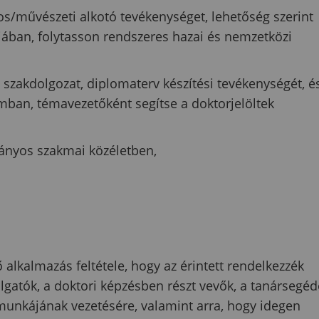
/művészeti alkotó tevékenységet, lehetőség szerint
jában, folytasson rendszeres hazai és nemzetközi
 szakdolgozat, diplomaterv készítési tevékenységét, é
mban, témavezetőként segítse a doktorjelöltek
ányos szakmai közéletben,
lkalmazás feltétele, hogy az érintett rendelkezzék
llgatók, a doktori képzésben részt vevők, a tanársegé
munkájának vezetésére, valamint arra, hogy idegen