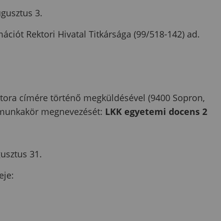
gusztus 3.
mációt Rektori Hivatal Titkársága (99/518-142) ad.
ktora címére történő megküldésével (9400 Sopron,
i a munkakör megnevezését:
LKK
egyetemi docens 2
usztus 31.
eje: