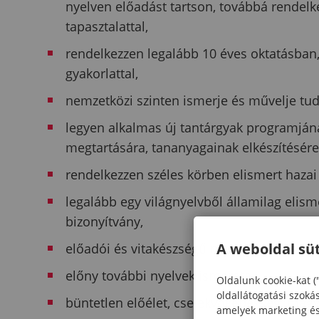
nyelven előadást tartson, továbbá rendelk
tapasztalattal,
rendelkezzen legalább 10 éves oktatásban,
gyakorlattal,
nemzetközi szinten ismerje és művelje tu
legyen alkalmas új tantárgyak programjána
megtartására, tananyagainak elkészítésére
rendelkezzen széles körben elismert hazai
legalább egy világnyelvből államilag elis
bizonyítvány,
A weboldal süt
előadói és vitakészségű nyelvismeret ango
előny további nyelvek ismerete,
Oldalunk cookie-kat (
oldallátogatási szoká
büntetlen előélet, cselekvőképesség, mag
amelyek marketing és 