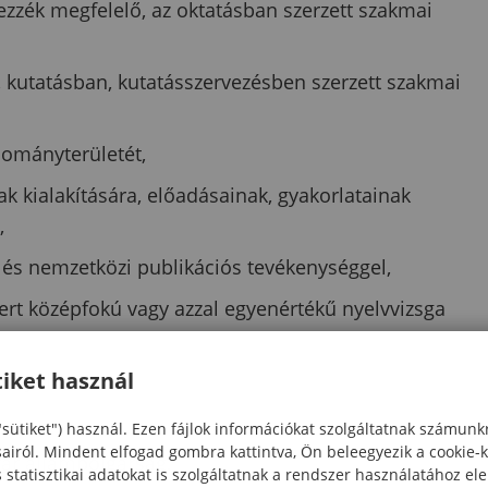
ezzék megfelelő, az oktatásban szerzett szakmai
 kutatásban, kutatásszervezésben szerzett szakmai
dományterületét,
k kialakítására, előadásainak, gyakorlatainak
,
 és nemzetközi publikációs tevékenységgel,
mert középfokú vagy azzal egyenértékű nyelvvizsga
iket használ
l nyelven,
"sütiket") használ. Ezen fájlok információkat szolgáltatnak számunk
sairól. Mindent elfogad gombra kattintva, Ön beleegyezik a cookie-
yar állampolgárság.
statisztikai adatokat is szolgáltatnak a rendszer használatához el