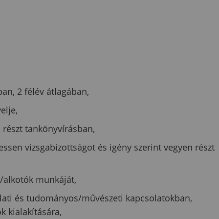
an, 2 félév átlagában,
elje,
n részt tankönyvírásban,
essen vizsgabizottságot és igény szerint vegyen részt
k/alkotók munkáját,
orlati és tudományos/művészeti kapcsolatokban,
 kialakítására,