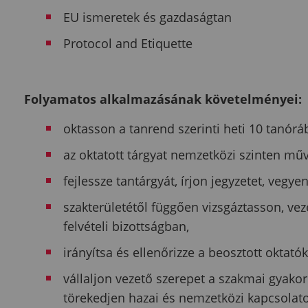
EU ismeretek és gazdaságtan
Protocol and Etiquette
Folyamatos alkalmazásának követelményei:
oktasson a tanrend szerinti heti 10 tanóráb
az oktatott tárgyat nemzetközi szinten műv
fejlessze tantárgyát, írjon jegyzetet, vegye
szakterületétől függően vizsgáztasson, vez
felvételi bizottságban,
irányítsa és ellenőrizze a beosztott oktató
vállaljon vezető szerepet a szakmai gyak
törekedjen hazai és nemzetközi kapcsolatok