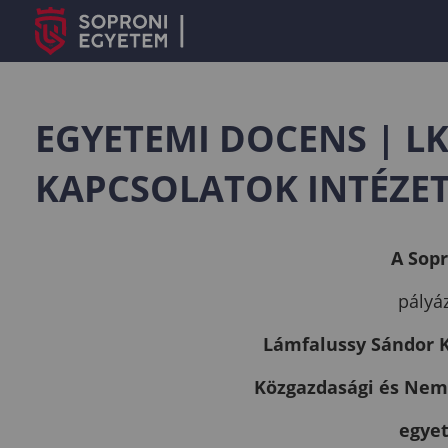
EGYETEMI DOCENS | L
KAPCSOLATOK INTÉZE
A Sop
pályáz
Lámfalussy Sándor 
Közgazdasági és Nemz
egye