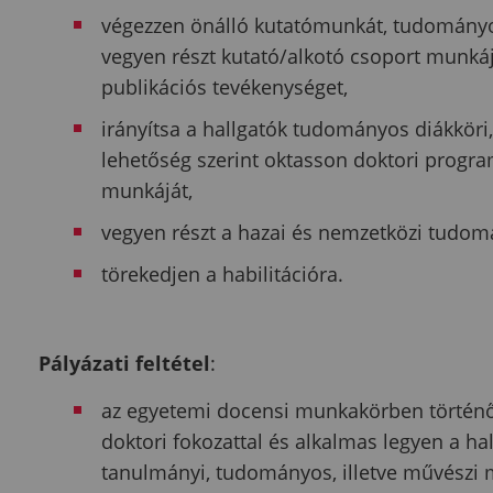
végezzen önálló kutatómunkát, tudományos
vegyen részt kutató/alkotó csoport munká
publikációs tevékenységet,
irányítsa a hallgatók tudományos diákköri,
lehetőség szerint oktasson doktori progra
munkáját,
vegyen részt a hazai és nemzetközi tudom
törekedjen a habilitációra.
Pályázati feltétel
:
az egyetemi docensi munkakörben történő a
doktori fokozattal és alkalmas legyen a ha
tanulmányi, tudományos, illetve művészi 