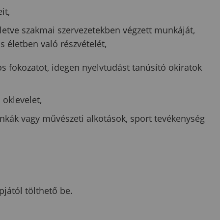
it,
letve szakmai szervezetekben végzett munkáját,
 életben való részvételét,
s fokozatot, idegen nyelvtudást tanúsító okiratok
 oklevelet,
kák vagy művészeti alkotások, sport tevékenység
ától tölthető be.