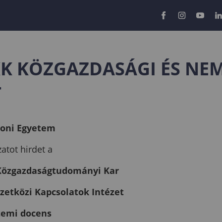
KK KÖZGAZDASÁGI ÉS NE
T
roni Egyetem
atot hirdet a
Közgazdaságtudományi Kar
etközi Kapcsolatok Intézet
temi docens