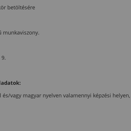
r betöltésére
jű munkaviszony.
 9.
ladatok:
l és/vagy magyar nyelven valamennyi képzési helyen,