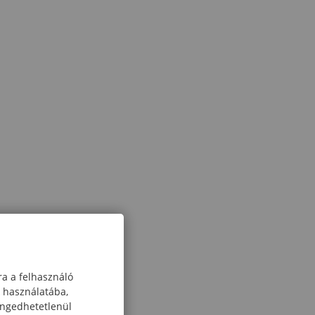
ra a felhasználó
k használatába,
engedhetetlenül