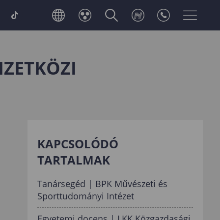
MZETKÖZI
KAPCSOLÓDÓ
TARTALMAK
Tanársegéd | BPK Művészeti és
Sporttudományi Intézet
Egyetemi docens | LKK Közgazdasági