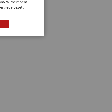
com-ra, mert nem
 engedélyezett
vű
M
10