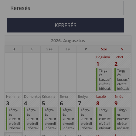
2026. Augusztus
H
K
Sze
Cs
P
Szo
V
Boglárka
Lehel
1
2
Tárgy-
Tárgy-
és
és
kurzusf
kurzusf
elvételi
elvételi
időszak
időszak
Hermina
Domonkos
Krisztina
Berta
Ibolya
László
Emőd
3
4
5
6
7
8
9
Tárgy-
Tárgy-
Tárgy-
Tárgy-
Tárgy-
Tárgy-
Tárgy-
és
és
és
és
és
és
és
kurzusf
kurzusf
kurzusf
kurzusf
kurzusf
kurzusf
kurzusf
elvételi
elvételi
elvételi
elvételi
elvételi
elvételi
elvételi
időszak
időszak
időszak
időszak
időszak
időszak
időszak