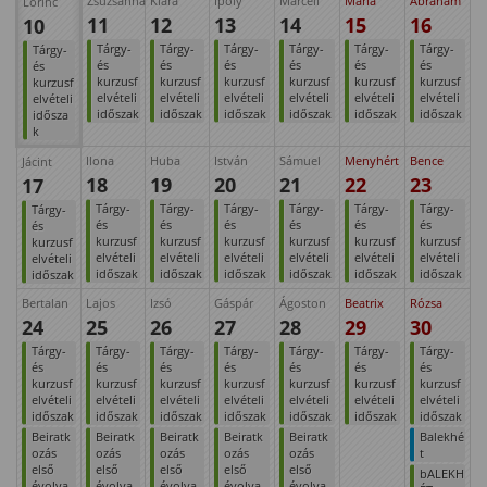
Zsuzsanna
Klára
Ipoly
Marcell
Mária
Ábrahám
Lörinc
11
12
13
14
15
16
10
Tárgy-
Tárgy-
Tárgy-
Tárgy-
Tárgy-
Tárgy-
Tárgy-
és
és
és
és
és
és
és
kurzusf
kurzusf
kurzusf
kurzusf
kurzusf
kurzusf
kurzusf
elvételi
elvételi
elvételi
elvételi
elvételi
elvételi
elvételi
időszak
időszak
időszak
időszak
időszak
időszak
idősza
k
Ilona
Huba
István
Sámuel
Menyhért
Bence
Jácint
18
19
20
21
22
23
17
Tárgy-
Tárgy-
Tárgy-
Tárgy-
Tárgy-
Tárgy-
Tárgy-
és
és
és
és
és
és
és
kurzusf
kurzusf
kurzusf
kurzusf
kurzusf
kurzusf
kurzusf
elvételi
elvételi
elvételi
elvételi
elvételi
elvételi
elvételi
időszak
időszak
időszak
időszak
időszak
időszak
időszak
Bertalan
Lajos
Izsó
Gáspár
Ágoston
Beatrix
Rózsa
24
25
26
27
28
29
30
Tárgy-
Tárgy-
Tárgy-
Tárgy-
Tárgy-
Tárgy-
Tárgy-
és
és
és
és
és
és
és
kurzusf
kurzusf
kurzusf
kurzusf
kurzusf
kurzusf
kurzusf
elvételi
elvételi
elvételi
elvételi
elvételi
elvételi
elvételi
időszak
időszak
időszak
időszak
időszak
időszak
időszak
Beiratk
Beiratk
Beiratk
Beiratk
Beiratk
Balekhé
ozás
ozás
ozás
ozás
ozás
t
első
első
első
első
első
bALEKH
évolya
évolya
évolya
évolya
évolya