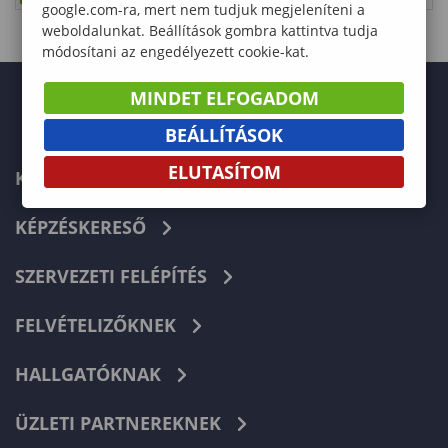
google.com-ra, mert nem tudjuk megjeleníteni a
weboldalunkat. Beállítások gombra kattintva tudja
módosítani az engedélyezett cookie-kat.
MINDET ELFOGADOM
BEÁLLÍTÁSOK
ELUTASÍTOM
KAPCSOLAT
KÉPZÉSKERESŐ
SZERVEZETI FELÉPÍTÉS
FELVÉTELIZŐKNEK
HALLGATÓKNAK
ÜZLETI PARTNEREKNEK