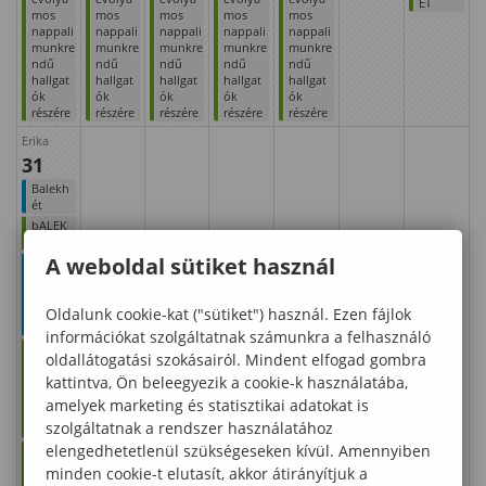
ÉT
mos
mos
mos
mos
mos
nappali
nappali
nappali
nappali
nappali
munkre
munkre
munkre
munkre
munkre
ndű
ndű
ndű
ndű
ndű
hallgat
hallgat
hallgat
hallgat
hallgat
ók
ók
ók
ók
ók
részére
részére
részére
részére
részére
Erika
31
Balekh
ét
bALEK
HÉT
A weboldal sütiket használ
Orientá
ciós
nap
elsőéve
Oldalunk cookie-kat ("sütiket") használ. Ezen fájlok
seknek
információkat szolgáltatnak számunkra a felhasználó
Orientá
oldallátogatási szokásairól. Mindent elfogad gombra
ciós
kattintva, Ön beleegyezik a cookie-k használatába,
nap
első
amelyek marketing és statisztikai adatokat is
évesek
szolgáltatnak a rendszer használatához
nek
elengedhetetlenül szükségeseken kívül. Amennyiben
Regisztr
ációs
minden cookie-t elutasít, akkor átirányítjuk a
időszak