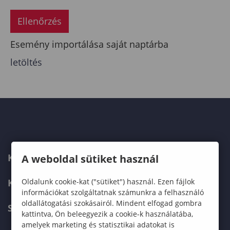
Ellenőrzés
Esemény importálása saját naptárba
letöltés
KAPCSOLAT
A weboldal sütiket használ
KÉPZÉSKERESŐ
Oldalunk cookie-kat ("sütiket") használ. Ezen fájlok
információkat szolgáltatnak számunkra a felhasználó
oldallátogatási szokásairól. Mindent elfogad gombra
SZERVEZETI FELÉPÍTÉS
kattintva, Ön beleegyezik a cookie-k használatába,
amelyek marketing és statisztikai adatokat is