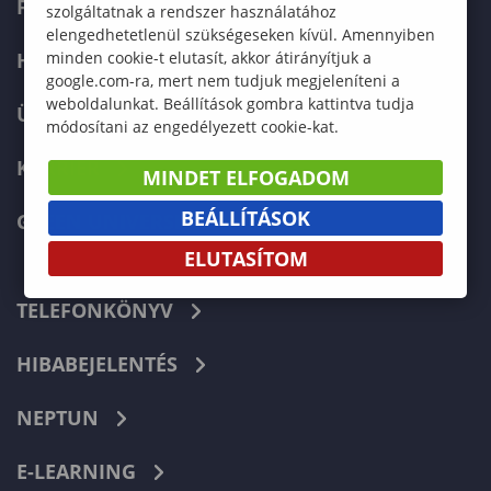
FELVÉTELIZŐKNEK
szolgáltatnak a rendszer használatához
elengedhetetlenül szükségeseken kívül. Amennyiben
HALLGATÓKNAK
minden cookie-t elutasít, akkor átirányítjuk a
google.com-ra, mert nem tudjuk megjeleníteni a
weboldalunkat. Beállítások gombra kattintva tudja
ÜZLETI PARTNEREKNEK
módosítani az engedélyezett cookie-kat.
KARRIER
MINDET ELFOGADOM
BEÁLLÍTÁSOK
GREEN UNIVERSITY
ELUTASÍTOM
TELEFONKÖNYV
HIBABEJELENTÉS
NEPTUN
E-LEARNING