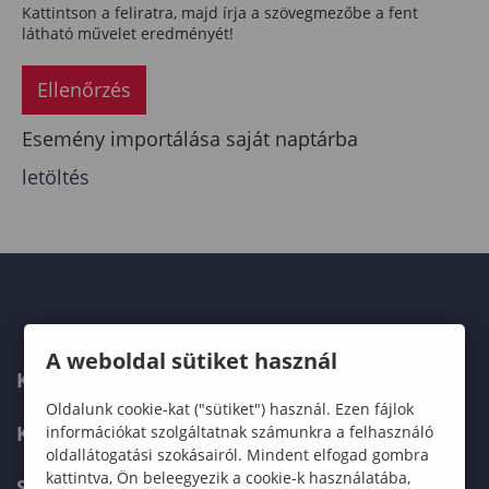
Kattintson a feliratra, majd írja a szövegmezőbe a fent
látható művelet eredményét!
Ellenőrzés
Esemény importálása saját naptárba
letöltés
A weboldal sütiket használ
KAPCSOLAT
Oldalunk cookie-kat ("sütiket") használ. Ezen fájlok
KÉPZÉSKERESŐ
információkat szolgáltatnak számunkra a felhasználó
oldallátogatási szokásairól. Mindent elfogad gombra
kattintva, Ön beleegyezik a cookie-k használatába,
SZERVEZETI FELÉPÍTÉS