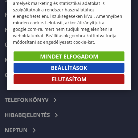
amelyek marketing és statisztikai adatokat is
szolgáltatnak a rendszer használatához
FELVÉTELIZŐKNEK
elengedhetetlenül szükségeseken kívül. Amennyiben
minden cookie-t elutasít, akkor átirányítjuk a
HALLGATÓKNAK
google.com-ra, mert nem tudjuk megjeleníteni a
weboldalunkat. Beállítások gombra kattintva tudja
módosítani az engedélyezett cookie-kat.
ÜZLETI PARTNEREKNEK
MINDET ELFOGADOM
KARRIER
BEÁLLÍTÁSOK
GREEN UNIVERSITY
ELUTASÍTOM
TELEFONKÖNYV
HIBABEJELENTÉS
NEPTUN