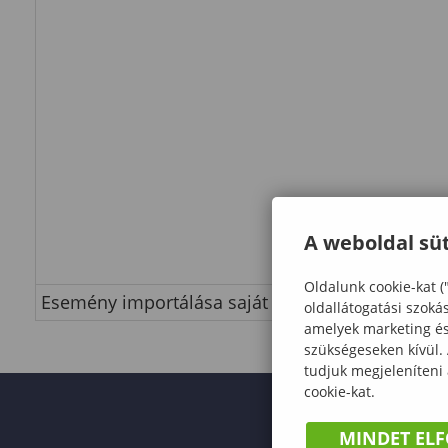
A weboldal süt
Oldalunk cookie-kat (
Esemény importálása saját naptárba
oldallátogatási szoká
amelyek marketing és 
szükségeseken kívül.
tudjuk megjeleníteni
cookie-kat.
MINDET EL