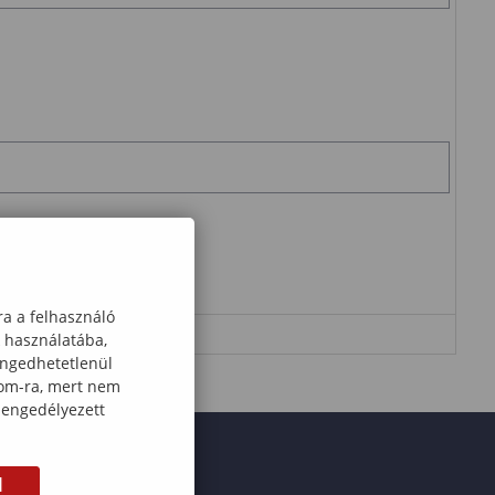
ható művelet eredményét!
ra a felhasználó
k használatába,
engedhetetlenül
com-ra, mert nem
 engedélyezett
M