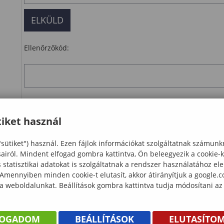
Ellenőrzőkód:
Kattintson a feliratra, majd írja a szövegmezőbe a fent lát
iket használ
Ellenőrzés
"sütiket") használ. Ezen fájlok információkat szolgáltatnak számunk
letöltés
sairól. Mindent elfogad gombra kattintva, Ön beleegyezik a cookie-
statisztikai adatokat is szolgáltatnak a rendszer használatához el
 Amennyiben minden cookie-t elutasít, akkor átirányítjuk a google.
 a weboldalunkat. Beállítások gombra kattintva tudja módosítani az
FOGADOM
BEÁLLÍTÁSOK
ELUTASÍTO