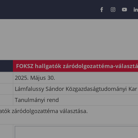
FOKSZ hallgatók záródolgozattéma-választ
2025. Május 30.
Lámfalussy Sándor Közgazdaságtudományi Kar
Tanulmányi rend
tók záródolgozattéma választása.