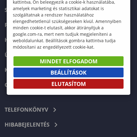
kattintva, Ön beleegyezik a cookie-k használatába,
amelyek marketing és statisztikai adatokat is
SZERVEZETI FELÉPÍTÉS
szolgáltatnak a rendszer használatához
elengedhetetlenül szükségeseken kívül. Amennyiben
FELVÉTELIZŐKNEK
minden cookie-t elutasít, akkor átirányítjuk a
google.com-ra, mert nem tudjuk megjeleníteni a
HALLGATÓKNAK
weboldalunkat. Beállítások gombra kattintva tudja
módosítani az engedélyezett cookie-kat.
ÜZLETI PARTNEREKNEK
MINDET ELFOGADOM
KARRIER
BEÁLLÍTÁSOK
ELUTASÍTOM
GREEN UNIVERSITY
TELEFONKÖNYV
HIBABEJELENTÉS