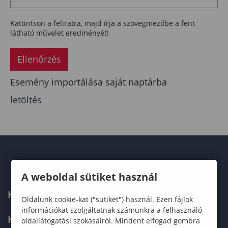
Kattintson a feliratra, majd írja a szövegmezőbe a fent
látható művelet eredményét!
Ellenőrzés
Esemény importálása saját naptárba
letöltés
A weboldal sütiket használ
KAPCSOLAT
Oldalunk cookie-kat ("sütiket") használ. Ezen fájlok
információkat szolgáltatnak számunkra a felhasználó
KÉPZÉSKERESŐ
oldallátogatási szokásairól. Mindent elfogad gombra