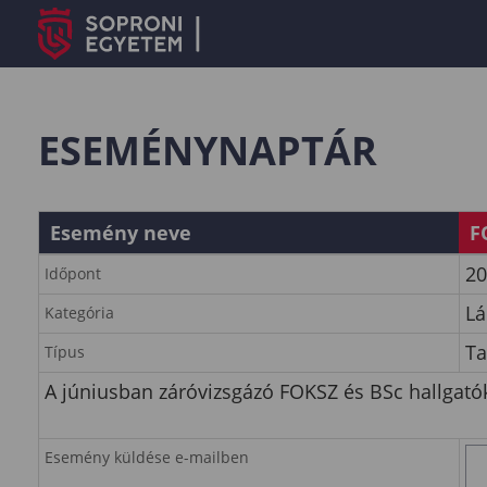
ESEMÉNYNAPTÁR
Esemény neve
F
20
Időpont
Lá
Kategória
Ta
Típus
A júniusban záróvizsgázó FOKSZ és BSc hallgatók
Esemény küldése e-mailben