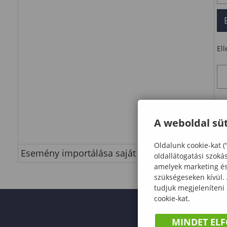
El
Ka
A weboldal süt
Oldalunk cookie-kat (
Esemény importálása saját naptárba
le
oldallátogatási szoká
amelyek marketing és 
szükségeseken kívül.
tudjuk megjeleníteni
cookie-kat.
MINDET EL