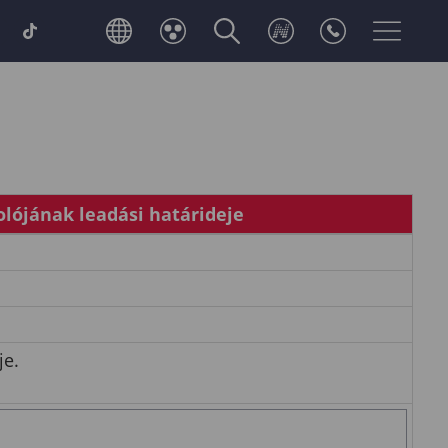
lójának leadási határideje
je.