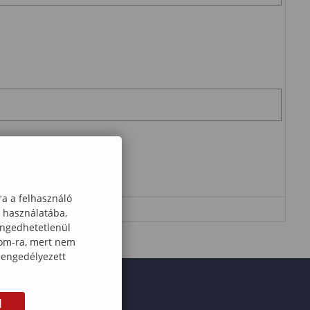
et eredményét!
ra a felhasználó
k használatába,
engedhetetlenül
com-ra, mert nem
 engedélyezett
M