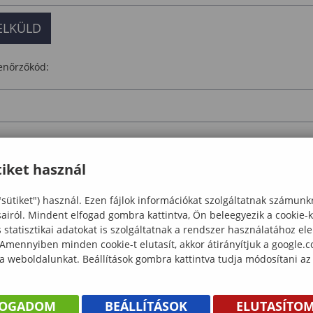
lenőrzőkód:
ttintson a feliratra, majd írja a szövegmezőbe a fent látható művel
iket használ
Ellenőrzés
"sütiket") használ. Ezen fájlok információkat szolgáltatnak számunk
töltés
sairól. Mindent elfogad gombra kattintva, Ön beleegyezik a cookie-
statisztikai adatokat is szolgáltatnak a rendszer használatához el
 Amennyiben minden cookie-t elutasít, akkor átirányítjuk a google.
 a weboldalunkat. Beállítások gombra kattintva tudja módosítani az
FOGADOM
BEÁLLÍTÁSOK
ELUTASÍTO