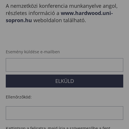
A nemzetközi konferencia munkanyelve angol,
részletes információ a
www.hardwood.uni-
sopron.hu
weboldalon található.
Esemény küldése e-mailben
Ellenőrzőkód:
Kattintson a feliratra, majd írja a szövegmezőbe a fent