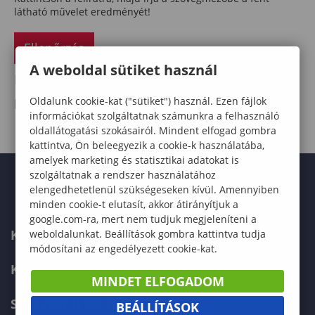
látható művelet eredményét!
Ellenőrzés
A weboldal sütiket használ
Esemény importálása saját naptárba
Oldalunk cookie-kat ("sütiket") használ. Ezen fájlok
letöltés
információkat szolgáltatnak számunkra a felhasználó
oldallátogatási szokásairól. Mindent elfogad gombra
kattintva, Ön beleegyezik a cookie-k használatába,
amelyek marketing és statisztikai adatokat is
szolgáltatnak a rendszer használatához
elengedhetetlenül szükségeseken kívül. Amennyiben
minden cookie-t elutasít, akkor átirányítjuk a
google.com-ra, mert nem tudjuk megjeleníteni a
KAPCSOLAT
weboldalunkat. Beállítások gombra kattintva tudja
módosítani az engedélyezett cookie-kat.
KÉPZÉSKERESŐ
MINDET ELFOGADOM
SZERVEZETI FELÉPÍTÉS
BEÁLLÍTÁSOK