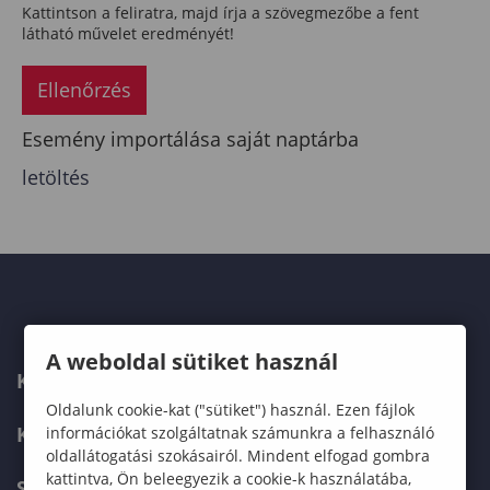
Kattintson a feliratra, majd írja a szövegmezőbe a fent
látható művelet eredményét!
Ellenőrzés
Esemény importálása saját naptárba
letöltés
A weboldal sütiket használ
KAPCSOLAT
Oldalunk cookie-kat ("sütiket") használ. Ezen fájlok
KÉPZÉSKERESŐ
információkat szolgáltatnak számunkra a felhasználó
oldallátogatási szokásairól. Mindent elfogad gombra
kattintva, Ön beleegyezik a cookie-k használatába,
SZERVEZETI FELÉPÍTÉS