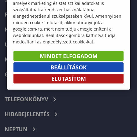
amelyek marketing és statisztikai adatokat is
szolgáltatnak a rendszer használatához
FELVÉTELIZŐKNEK
elengedhetetlenül szükségeseken kívül. Amennyiben
minden cookie-t elutasít, akkor átirányítjuk a
HALLGATÓKNAK
google.com-ra, mert nem tudjuk megjeleníteni a
weboldalunkat. Beállítások gombra kattintva tudja
módosítani az engedélyezett cookie-kat.
ÜZLETI PARTNEREKNEK
MINDET ELFOGADOM
KARRIER
BEÁLLÍTÁSOK
GREEN UNIVERSITY
ELUTASÍTOM
TELEFONKÖNYV
HIBABEJELENTÉS
NEPTUN